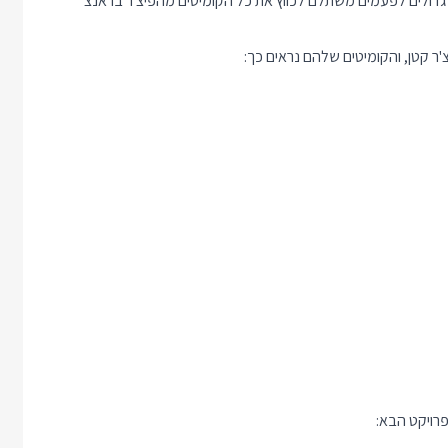
ף הראשי. בפרויקטים גדולים לפעמים משתלם לכווץ את כל הקומיטים מהפיצ'ר בראנצ'