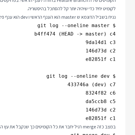
הקומיטים של ה Feature Branch בחזרה לענ
לקומיט יחיד כדי שיהיה יותר קל להסתכל בהיסטוריה.
נניח בשביל הדוגמא ש master הוא הענף הראשי ו dev הוא ענף פיצ'ר קטן, והקומיטים שלהם נראים כך:
e82851f c1

במצב כזה merge רגיל יחבר את כל הקומיטים כך שנקבל את עץ הפרויקט הבא: