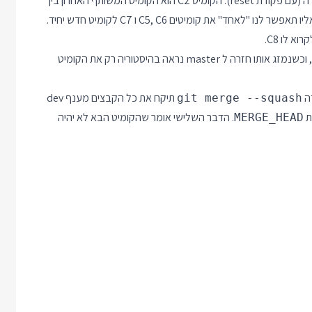
נחזיר את HEAD אחורה ל C2 בלי לשנות את הקבצים בתיקיית העבודה (עם פקודת reset). הקומיט C2 הוא הקומיט המשותף האחרון בין
 לו C8.
אחרי פעולה זו ב dev יהיה רק קומיט יחיד (הקומיט שעשינו בסעיף 3), וכשנמזג אותו חזרה ל master נראה בהיסטוריה רק את הקומיט
דה
תיקח את כל הקבצים מענף dev
git merge --squash
. הדבר השלישי אומר שהקומיט הבא לא יהיה
MERGE_HEAD