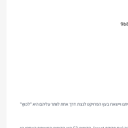
עו ב Feature Branch עכשיו נמצאים איתנו ויישארו בעץ הפרויקט לנצח. דרך אחת לוותר עליהם היא "לכווץ"