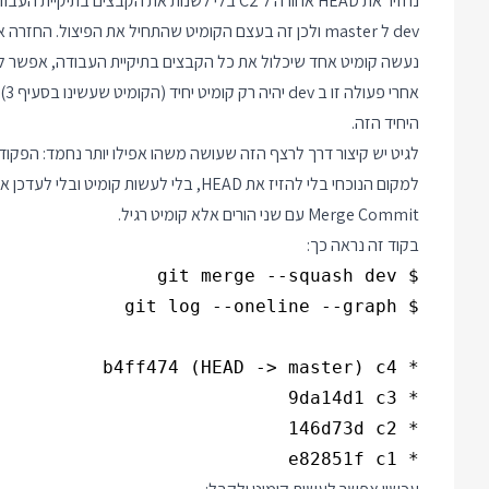
dev ל master ולכן זה בעצם הקומיט שהתחיל את הפיצול. החזרה אליו תאפשר לנו "לאחד" את קומיטים C5, C6 ו C7 לקומיט חדש יחיד.
נעשה קומיט אחד שיכלול את כל הקבצים בתיקיית העבודה, אפשר לקרוא
היחיד הזה.
לגיט יש קיצור דרך לרצף הזה שעושה משהו אפילו יותר נחמד: הפקו
למקום הנוכחי בלי להזיז את HEAD, בלי לעשות קומיט ובלי לעדכן את
Merge Commit עם שני הורים אלא קומיט רגיל.
בקוד זה נראה כך:
* e82851f c1
