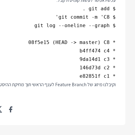
עכשיו אפשר לעשות קומיט ולקבל:
* e82851f c1

וקיבלנו מיזוג של Feature Branch לענף הראשי תוך מחיקת ההיסטוריה של ה Feature Branch ושמירה על לוג לינארי בענף הראשי.