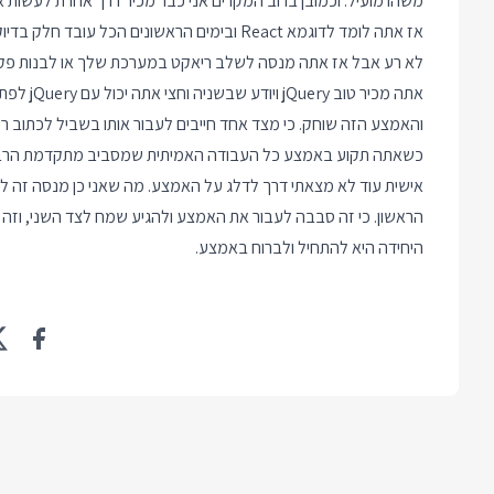
משהו מועיל. וכמובן ברוב המקרים אני כבר מכיר דרך אחרת לעשות א
אז אתה לומד לדוגמא React ובימים הראשונים הכל
לא רע אבל אז אתה מנסה לשלב ריאקט במערכת שלך או לבנות פקד 
אתה מכיר טוב jQuery ויודע שבשניה וחצי אתה יכול עם jQuery לפתור את כל הבעיות האלה שעכשיו עם ריאקט לא עובדות.
והאמצע הזה שוחק. כי מצד אחד חייבים לעבור אותו בשביל לכתוב ריא
כשאתה תקוע באמצע כל העבודה האמיתית שמסביב מתקדמת הרבה
אישית עוד לא מצאתי דרך לדלג על האמצע. מה שאני כן מנסה זה לז
הראשון. כי זה סבבה לעבור את האמצע ולהגיע שמח לצד השני, וזה
היחידה היא להתחיל ולברוח באמצע.