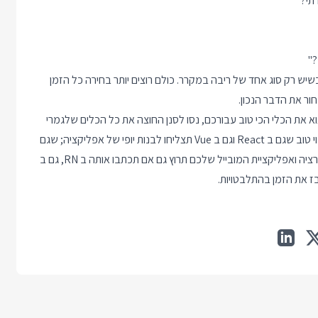
תי?
?"
אמיתי. לאנשים יותר קל כשיש רק סוג אחד של ריבה במקרר. כולם רוצים יותר בחירה כל הזמן
ור את הדבר הנכון.
א את הכלי הכי טוב עבורכם, נסו לסנן החוצה את כל הכלים שלגמרי
לא באים בחשבון ולבחור באקראי את אחד מהנשארים. בינינו, יש סיכוי טוב שגם ב React וגם ב Vue תצליחו לבנות יופי של אפליקציה; שגם
ב Jenkins, גם ב Travis וגם ב Circle CI תוכלו לבנות יופי של אינטגרציה ואפליקציית המובייל שלכם תרוץ גם אם תכתבו אותה ב RN, גם ב