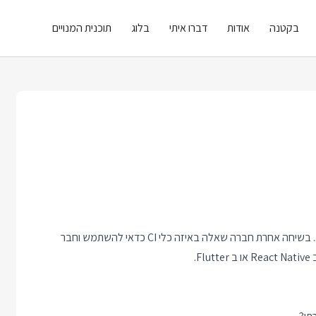
בקטנה
אודות
דברו איתי
בלוג
תוכנית המנויים
חבר סיפר לי השבוע שהם מתלבטים בין Vue ל React לפרויקט הבא. בשיחה אחרת חברה שאלה באיזה כלי CI כדאי להשתמש וחבר
.