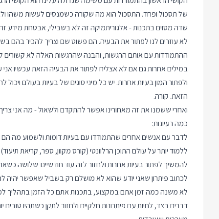
הקושי הראשון בהתמודדות עם משימה שגדולה עלינו הוא הקושי הרגשי. 
של תסכול ופחד. התסכול הוא מה שקורה כשמנסים לעשות משהו ולא 
שדה מסוים בתכנות - אלגוריתמיקה זה לא בשבילי, אבטחת מידע זה 
לא עוזרים לנו לפתור את הבעיה. הם פשוט שם וצריך להכיר בהם ב
ההתמודדות עם אותם הרגשות, והבנה שהרגשות האלה לא קשורים לפיתר
במילים אחרות גם אם לא אצליח לפתור את הבעיה הזאת עכשיו אני עדיי
ולפתור המון בעיות אחרות. יש כל מיני סוגים של בעיות בעולם ויכו
הזאת. קורה.
ואחרי ששמנו את זה מאחורינו אפשר להתקדם ולשאול - מה אני צריך 
כמה רעיונות:
לדבר עם אנשים אחרים שהתמודדו עם בעיות דומות ולשמוע מה הם ע
ללמוד יותר על עולם התוכן הרלוונטי (קורס מקוון, ספר, קריאת תיעוד).
להמשיך לפתור בעיות אחרות ולחזור לזה עוד חודשיים-שלושה כשאה
לכתוב פיתרון שאני יודע שהוא לא מושלם רק בשביל שאפשר יהיה להת
לא משנה כמה זמן אתם במקצוע, בתכנות אתם כל הזמן בתהליך למידה
דברים בצד, לחיות עם פיתרונות חלקיים ולחזור לתקן כשתהיו טובים