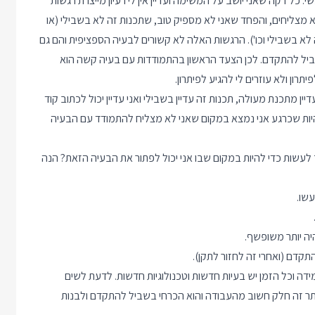
כל דקה שאני יושב על המשימה ועדיין אין לי רעיון מייצרת רגשות
מצליחים, והפחד שאני לא מספיק טוב, שתכנות זה לא בשבילי (או
לא בשבילי וכו'). הרגשות האלה לא קשורים לבעיה הספציפית והם גם
שביל להתקדם. לכן הצעד הראשון בהתמודדות עם בעיה קשה הוא
ון ולא עוזרים לי להגיע לפיתרון.
ן מתכנת מעולה, תכנות זה עדיין בשבילי ואני עדיין יכול לכתוב קוד
ל להיות שכרגע אני נמצא במקום שאני לא מצליח להתמודד עם הבעיה
לעשות כדי להיות במקום שבו אני יכול לפתור את הבעיה הזאת? הנה
שו.
יה יותר משופשף.
קדם (ואחרי זה לחזור לתקן).
 וכל הזמן יש בעיות חדשות וטכנולוגיות חדשות. לדעת לשים
 יותר זה חלק חשוב מהעבודה והוא הכרחי בשביל להתקדם ולבנות