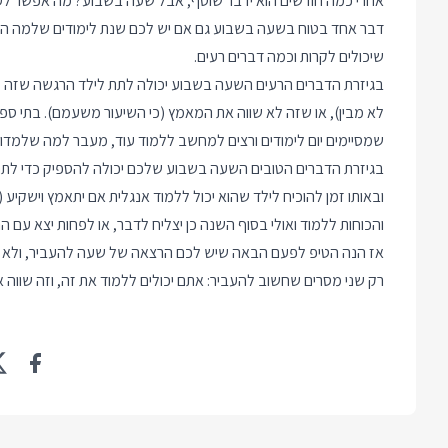
אחרי כמה חודשים הוא ידבר שוטף, אבל שעה בשבוע? מה אפשר ל
דבר אחד בטוח בשעה בשבוע גם אם יש לכם שנת לימודים שלמה הילד 
שיכולים לקרות וכמה דברים רעים.
בגיזרת הדברים הרעים השעה בשבוע יכולה לתת לילד הרגשה שזה לא
לא מבין), או שזה לא שווה את המאמץ (כי השיעור משעמם). בתי ספ
שמסיימים יום לימודים ורצים למחשב ללמוד עוד, מעבר למה שלמדו 
בגיזרת הדברים הטובים השעה בשבוע שלכם יכולה להספיק כדי לתת מ
ובאותו זמן להוכיח לילד שהוא יכול ללמוד אנגלית אם יתאמץ וישקיע 
והכוחות ללמוד ואולי בסוף השנה כן יצליח לדבר, או לפחות יצא עם ה
אז הנה הטיפ לפעם הבאה שיש לכם הרצאה של שעה להעביר, ולא מש
רק שני מסרים שחשוב להעביר: אתם יכולים ללמוד את זה, וזה שווה 