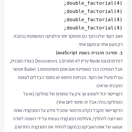
double_factorial(4);

ושוב הקוד שלנו הפך נקי וממוקד יותר והלוגיקה המשותפת נכתבת
רק פעם אחד ובמקום אחד.
3. תמיכה מובנית בשפת JavaScript
דפדפנים וגם Node עדיין לא תומכים ב Decorators בצורה מובנית,
אבל התמיכה כבר מאופיינת ואם אתם משתמשים ב Babel אפשר
גם להפעיל את הקוד. מבחינת מימוש יש מספר הבדלים לעומת
התבנית שראינו:
דקורייטור יכול לשמש אך ורק על מתודות של מחלקה (או על
המחלקה כולה אבל זה סיפור ליום אחר).
הדקורייטור מקבל כקלט פרמטר שמכיל מידע על הפונקציה אותה
הוא רוצה להחליף, והחלפת הפונקציה נעשית על ידי השמה לשדה
value של אותו האוביקט (במקום להחזיר את הפונקציה החדשה).