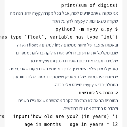
print(sum_of_digits)

אני מקווה שאתם יודעים למה, אבל בכל מקרה mypy יודע. הנה מה
שקורה כשאני נותן ל mypy לרוץ על הקוד:
has type "float", variable has type "int")

ובאמת המעבר של num ממשתנה int למשתנה float הוא זה
שגם מקלקל את החישוב. החליפו את החלוקה בחלוקת מספרים
שלמים ותקבלו את סכום הספרות הנכון וגם mypy ירגע.
מעניין לראות שלא הייתי צריך לציין במפורש בשום מקום שאני מצפה
ש num יהיה מספר שלם. מספיק ששמתי בו מספר שלם בתור ערך
התחלתי כדי ש mypy יתייחס אליו ככזה.
2. המרת גיל לחודשים
התוכנית הבאה לא מצליחה לקבל מהמשתמש את גילו בשנים
ולהדפיס בחזרה את גילו בחודשים: