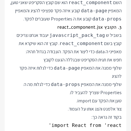
השם
הוא שם קובץ הסקריפט שאני טוען,
react_component
המאפיין
קובע איזה פקד ספציפי להציג והמאפיין
data-page
קובע את ה Properties שעוברים לפקד.
data-props
3. הקובץ react_component.jsx
בשביל ש
יעבוד אנחנו צריכים
javascript_pack_tag
קובץ בשם
. קובץ זה הוא שיקרא את
react_component
מאפייני ה data כדי ליצור את הפקד. העבודה בגדול תהיה:
חפש את תגית הסקריפט שבגללה הגענו לקובץ
שלוף ממנה את המאפיין
כדי לגלות איזה פקד
data-page
להציג
שלוף ממנה את המאפיין
כדי לגלות מה ה
data-props
Properties שצריך להעביר לו.
טען את הפקד עם import.
צור אלמנט והצג אותו על העמוד.
בקוד זה נראה כך: