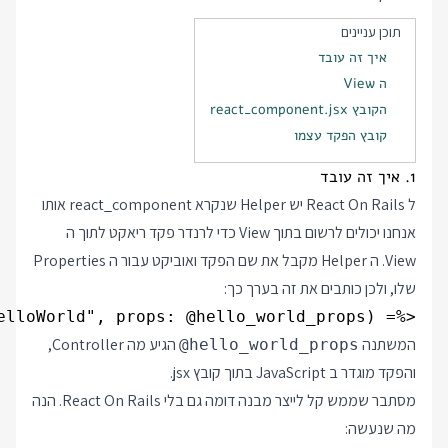
תוכן עניינים
איך זה עובד
ה View
הקובץ react_component.jsx
קובץ הפקד עצמו
1. איך זה עובד
ל React On Rails יש Helper שנקרא react_component אותו
אנחנו יכולים לרשום בתוך View כדי לרנדר פקד ריאקט לתוך ה
View. ה Helper מקבל את שם הפקד ואוביקט עבור ה Properties
שלו, ולכן כותבים את זה בערך כך:
<%= react_component("HelloWorld", props: @hello_world_props) %>

המשתנה
הגיע מה Controller,
@hello_world_props
והפקד מוגדר ב JavaScript בתוך קובץ jsx.
מסתבר שממש קל לייצר מבנה דומה גם בלי React On Rails. הנה
מה שנעשה: