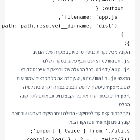
};

הקובץ מכיל נקודת כניסה מרכזית, במקרה שלנו הנתיב
ושם קובץ פלט, במקרה שלנו
src/main.js
. בכל הפעלה של וובפאק הוא ייכנס לקובץ
dist/app.js
הראשי
, יטען דרכו את כל הקבצים שמופיעים
src/main.js
שם ב import, ימשיך לחפש קבצים בצורה רקורסיבית לפי ה
import-ים ובסוף יסדר את כל הקבצים ויכתוב אותם לתוך קובץ
הפלט.
נלך לכתוב קצת קוד לפרויקט - תחילה ניצור תיקיה בשם src ובתוכה
קובץ בשם main.js עם הקוד הבא:
console.log('2 + 2 = ', twice(2));
