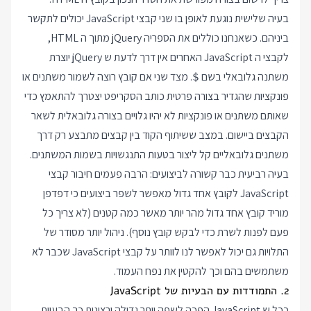
בעיה שלישית נוגעת לאופן בו שני קבצי JavaScript יכולים לתקשר
ביניהם. כשאנחנו כוללים את הספריה jQuery מתוך ה HTML,
לקבצי ה JavaScript האחרים אין דרך לדעת ש jQuery יוצרת
משתנה גלובאלי בשם
. מצד שני אם קובץ רוצה לשמור משתנים או
$
פונקציות שהגדיר בצורה פרטית כותב הסקריפט יצטרך להתאמץ כדי
שאותם משתנים או פונקציות לא יהיו גלויים בצורה גלובאלית לשאר
הקבצים ביישום. במצב ששיתוף הקוד בין קבצים מתבצע רק דרך
משתנים גלובאליים קל ליצור בטעות התנגשויות בשמות המשתנים.
בעיה רביעית כבר קשורה לביצועים: הרבה פעמים חיבור קבצי
JavaScript לקובץ אחד גדול מאפשר לשפר ביצועים כי דפדפן
מוריד קובץ אחד גדול מהר יותר מאשר כמה קטנים (לא צריך כל
פעם לפנות לשרת כדי לבקש קובץ נוסף). ניהול יותר מסודר של
התלויות גם יכול לאפשר לנו לוותר על קבצי JavaScript שכבר לא
משתמשים בהם וכך להקטין את נפח העמוד.
2. התמודדות עם הבעיות של JavaScript
ככל ש JavaScript הפכה לשפה יותר גדולה ורצינית כך הבעיות