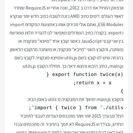
וובפאק התחיל את דרכו ב 2012, שנה אחרי ש RequireJS שוחרר
לאוויר העולם. לימים כתיב AMD נזנח לטובת כתיב חדש יותר שנקרא
ES6 Modules, ואתם אולי מכירים אותו באמצעות הפקודות import
ו export. בקצרה כתיב המודולים מאפשר לנו להגדיר תלות מפורשת
בין שני קבצי JavaScript כאשר קובץ אחד "מייצא" פונקציה או
משתנה, והקובץ השני "מייבא" פונקציה או משתנה מהקובץ הראשון.
בהנחה שיש לנו קובץ בשם utils.js שמייצא פונקציה לקובץ בשם
main.js, כתיב היבוא והיצוא יראה כך. תחילה הקובץ utils.js:
}

והקובץ main.js ימשוך את הפונקציה מ utils באופן הבא:
import { twice } from './utils';

החל מבערך 2015 יותר ויותר מתכנתים העדיפו לעבור לתחביר
החדש, ובגלל ש RequireJS לא תמך בתחביר זה מתכנתים עברו
לאט לאט לכלי החדש יותר שכן תמך כלומר ל Webpack. הקטע