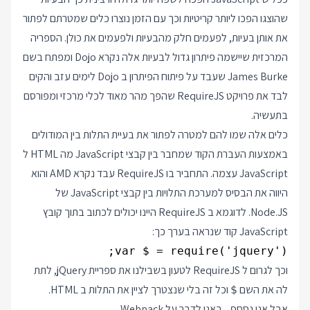
שהוצגו הפכו ליותר קריטיות וכך עם הזמן נוצרו כלים שמטרתם לפתור
את אותן בעיות, לפעמים חלק מהבעיות ולפעמים את כולן. הספריה
המרכזית שיישמה פיתרון גדול לבעיות אלה נקרא Dojo ומפתח בשם
James Burke שעבד על פיתוח הפיתרון ב Dojo לימים עזב והקים
לבד את פרויקט RequireJS שהפך מהר מאוד לכלי מרכזי ומפורסם
בתעשיה.
כלים אלה שמו להם למטרה לפתור את בעיית התלות בין המודולים
באמצעות העברת הקוד שמחבר בין קבצי JavaScript מה HTML ל
JavaScript עצמה. התחביר בו RequireJS עבד נקרא AMD והוא
היווה את הבסיס למערכת התלויות בין קבצי JavaScript של
Node.JS. לדוגמא ב RequireJS היינו יכולים לכתוב בתוך קובץ
JavaScript קוד שנראה בערך כך:
var $ = require('jquery');

וכך לגרום ל RequireJS לטעון בשבילנו את ספריית jQuery, לתת
לה את השם
וכל זה בלי שנצטרך לציין את התלות ב HTML.
$
אבל אני נסחף... באנו לדבר על Webpack.