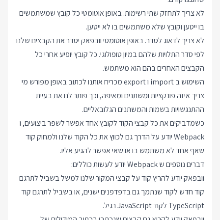
לא צריך לתחזק שתי רשימות. באופן אוטומטי כל קובץ שמשתמשים
בו ייטען וקובץ שלא משתמשים בו לא ייטען.
לא צריך לדאוג לסדר. באופן אוטומטי וובפאק יסדר את הקבצים שלנו
לפי סדר התלויות שלהם במיון טופולוגי. כל קובץ יופיע אחרי כל
הקבצים האחרים בהם הוא משתמש.
השימוש ב import ו export מכריח אותנו לכתוב באופן מפורש מי
צריך איזה פונקציות ומשתנים ומאיפה, וכך פותר לנו את בעיית
ההתנגשויות בשמות והמשתנים הגלובאליים.
כשמדביקים את כל קבצי הקוד לקובץ אחד אפשר לשפר ביצועים, ו
Webpack יודע על הדרך גם לכווץ את כל הקוד שלנו ולמחוק קוד
שאף אחד לא משתמש בו או שאי אפשר להגיע אליו.
דברים נוספים ש Webpack יודע לעשות כוללים:
וובפאק יודע להריץ קוד על קבצי המקור שלנו למשל בשביל לתרגם
קוד חדש לקוד שנתמך גם בדפדפנים ישנים, או בשביל לתרגם קוד
TypeScript לקוד JavaScript רגיל.
וובפאק יודע לקרוא גם קבצים שנכתבו בכתיב המודולים של