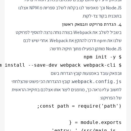
Node.JS וכך מאפשר לנו בקלות לשלב ספריות מ NPM אצלנו
בתוכנית בקוד צד-לקוח.
4. הגדרת פרויקט וובפאק ראשון
בשביל לשלב את Webpack בצורה נוחה נרצה להוסיף לפרויקט
שלנו את npm ודרכו להתקין את Webpack. אחרי שיש לכם
Node.JS מותקן הפעילו מתוך תיקיה חדשה:
$ npm install --save-dev webpack webpack-cli

וובפאק עובד באמצעות קובץ הגדרות בשם
. קובץ ההגדרות הכי פשוט שהצלחתי
webpack.config.js
לחשוב עליו נראה כך, מוזמנים ליצור אותו אצלכם בתיקייה הראשית
של הפרויקט: