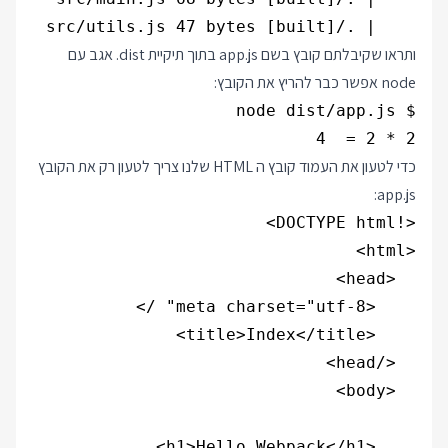
    | ./src/utils.js 47 bytes [built]

ותראו שקיבלתם קובץ בשם app.js בתוך תיקיית dist. אגב עם
node אפשר כבר להריץ את הקובץ:
2 * 2 =  4

כדי לטעון את העמוד קובץ ה HTML שלנו צריך לטעון רק את הקובץ
app.js: