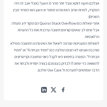
אצלכם npm דווקא עובד יותר מהר מ yarn? (אצלי אגב זה היה
המקרה, למרות שרוב האינטרנט מספר ש yarn הוא המהיר מבין
השניים).
אתרי שאלות כמו Stack Overflow ו Quora הם מקור ידע מעולה
אבל שימו לב שאתם קוראים תשובה עדכנית ואת כל ההערות
הרלוונטיות.
לשאלות המעניינות שנרצה לשאול את האינטרנט התשובה ממילא
מורכבת ואנחנו לא רוצים המלצה כמו "תמיד תבחרו X" או "תמיד
תבחרו Y". המטרה בחיפוש היא לקבל כיווני מחשבה וקריטריונים
להשוואה כדי שתוכלו לבדוק בעצמכם בצורה יסודית ולבחור את
הדבר שמתאים למערכת ול Use Case שלכם.