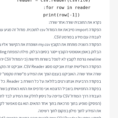
        print(row[-1])

נקרא את התוכנית שורה אחר שורה:
הפקודה import מייבאת את המודול csv
לעבודה עם מידע בפורמט CSV.
newline גורמת לקובץ לא לטפל בשורות חדשות (כי המודול CSV יהיה זה שיטפל בהן).
הפקודה השלישית יוצרת או
שורה אחר שורה. האוביקט בעצם הופך את המידע מ"שורת טקסט" ל"
בפקודה הרביעית אנחנו רצים בלולאה על כל השורת ב Reader. כל שורה מתקבלת בתור רשימת ערכים למשתנה row.
בפקודה החמישית בשביל הדוגמא אני מדפיס את התא האחרון בשורה
(הפסיק) מופיע בתוך מרכאות בתוך אחד התאים. הוא גם מאפשר לקבו
את המידע לתוך מילון במקום לתוך רשימה.