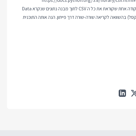
https://docs.python.org/3.8/library/csv.html#
נ.ב. ועוד טיפ קטן הוא שאם אתם כבר עובדים עם Pandas יש לכם פקודה אחת שקוראת את כל ה CSV לתוך מבנה נתונים שנקרא Data
באקסל) בהשוואה לקריאה שורה-שורה דרך פייתון. הנה אותה התוכנית