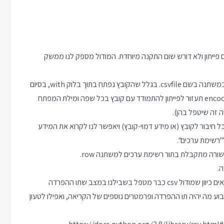
 לתוכנית. מודול זה מגיע עם פייתון ולא דורש שום התקנה מיוחדת. המודול מספק לנו ממשק
הפקודה השניה פותחת את הקובץ my.csv ושומרת את הקישור אליו במשתנה בשם csvfile. בגלל שהקובץ נפתח בתוך בלוק with, בסיום
הבלוק באופן אוטומטי הקובץ ייסגר בסיום הבלוק. מילת המפתח encoding תעזור לפייתון להתמודד עם קובץ בכל שפה ומילת המפתח
ביקט מסוג CSV Reader. אוביקט זה מקבל חיבור לקובץ (או מידע דמוי-קובץ) ויאפשר לנו לקרוא את המידע
רשימת ערכים".
.
העבודה דרך המודול CSV עדיפה על ניסיון לחלק את המידע לבד לתאים כיוון שמודול csv כבר מטפל בשבילנו במצב שתו ההפרדה
ע מה יהיה תו ההפרדה ופרמטרים נוספים של הקריאה, ואפילו לטעון