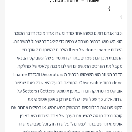
וכבר אנחנו רואים משהו אחד מוזר ומשהו אחד מוכר: הדבר המוכר
הוא השימוש בכתיב מונחה עצמים כדי לייצג דבר שיכול להשתנות.
השדות name ו done של Item הולכים להשתנות לאורך חיי
התוכנית ולכן הם נשמרים בתור שדות מידע של האוביקט. הבנאי
מקבל את הערכים הראשוניים ויש לנו מבנה קלאסי של מחלקה.
הדבר המוזר הוא השימוש בכתיב ה Decorators והגדרת name ו
done בתור Observable. התוצאה בפועל היא שכל פעם שניצור
אוביקט מהמחלקה יוגדרו באופן אוטומטי Getters ו Setters על
שדות אלה, כך שכל שינוי שלהם יעדכן באופן אוטומטי את
הקומפוננטות הרלוונטיות בממשק המשתמש. או במילים אחרות אם
קומפוננטה תנסה להציג את הערך של אחד השדות היא באופן
אוטומטי תירשם בתור "מאזינה" על שדה זה, וכל פעם שמישהו