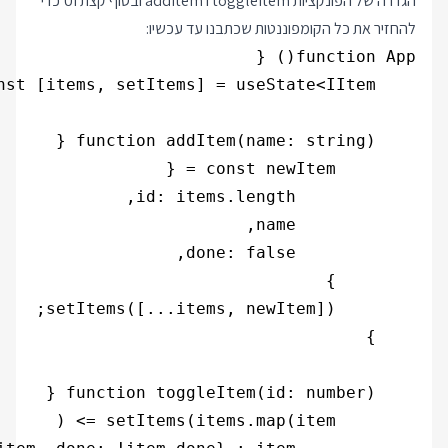
הגדרה של הפונקציות toggleItem ו addItem ובסוף קצת UI כדי
להחזיר את כל הקומפוננטות שכתבנו עד עכשיו: