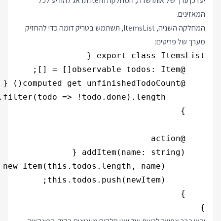
יעדכן ערך של אותו שדה, המחלקה Item תדאג להודיע לכל
המאזינים.
המחלקה השניה, ItemsList, תשתמש בטריק דומה כדי להחזיק
מערך של פריטים:
}
