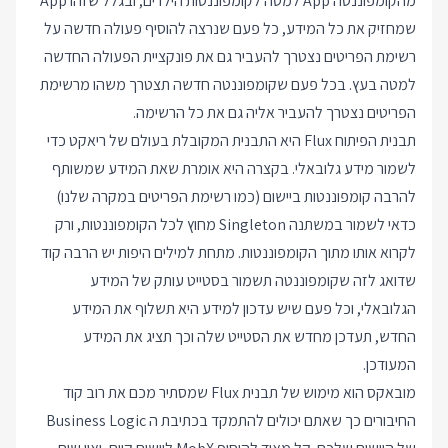
מהקומפוננטה App למטה לקומפוננטות הילדים, ובגלל שזהו App
שמחזיק את כל המידע, כל פעם שנרצה להוסיף פעולה חדשה על
רשימת הפריטים נצטרך להעביר גם את פונקציית הפעולה החדשה
למטה בעץ. בכל פעם שקומפוננטה חדשה תצטרך משהו מרשימת
הפריטים נצטרך להעביר אליה גם את כל הרשימה.
תבנית הפיתוח Flux היא התבנית המקובלת בעולם של ריאקט כדי
לשמור מידע גלובאלי. בקצרה היא אומרת שאת המידע שמשותף
להרבה קומפוננטות ביישום (כמו רשימת הפריטים במקרה שלנו)
כדאי לשמור במשתנה Singleton מחוץ לכל הקומפוננטות, ורק
לקרוא אותו מתוך הקומפוננטות. מתחת למילים היפות יש הרבה קוד
שדואג לזה שקומפוננטה תשמור בסטייט עותק של המידע
הגלובאלי, וכל פעם שיש עדכון למידע היא תשלוף את המידע
החדש, תעדכן מחדש את הסטייט שלה וכך תציג את המידע
המעודכן.
מובאקס הוא מימוש של תבנית Flux שמסתיר מכם את רוב קוד
החיבורים כך שאתם יכולים להתמקד בכתיבת ה Business Logic