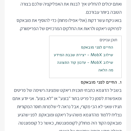
ואתם יכולים להחליט איך לבנות את האפליקציה שלכם בצורה
הטובה ביותר עבורכם.
בואו ניקח עשר דקות (אולי אפילו פחות) כדי להוסיף את מובאקס
לפרויקט ריאקט ולראות את החלקים המרכזיים של הפריימוורק.
תוכן עניינים
החיים לפני מובאקס
שילוב MobX - יצירת שכבת המידע
שילוב MobX - עדכון קוד התצוגה
מה הלאה
1. החיים לפני מובאקס
בשביל הדוגמא כתבתי תוכנית ריאקט שמציגה רשימה של פריטים
ומאפשרת לסמן כל פריט בתור "בוצע" או "לא בוצע". אני יודע אתם
תגידו שאני לא הכי מקורי, אבל נראה לי שלמרות חוסר המקוריות
נצליח ללמוד מהדוגמא משהו על ריאקט ומובאקס. לפני שהגיע
מובאקס הקוד היה מחולק לקומפוננטות, כאשר כל קומפוננטה