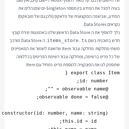
של היישום שלכם. קל מאוד להוסיף MobX ליישום קיים, ואין שום
בעיה לפצל את המידע בין מספר Singleton-ים שמנהלים את
המידע, שבשפה המקצועית של פלאקס (ולכן גם של מובאקס)
נקראים Data Stores.
נלך להוסיף את ה Data Store הראשון שלנו באמצעות יצירת קובץ
חדש בתוכנית בשם
. ה Data Store מורכב
items_store.ts
משתי מחלקות: מחלקה עבור Item שדואגת לשמור את המאפיינים
של כל פריט ברשימה, ומחלקה עבור רשימת הפריטים בכללותה
שתספק לנו את הפונקציה להוספת פריט. נתחיל עם Item: