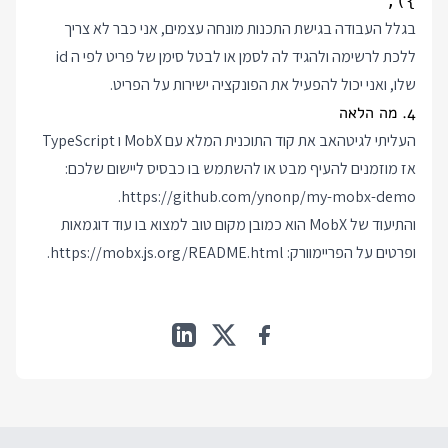
});

בגלל העבודה בגישת התכנות מונחה עצמים, אני כבר לא צריך
ללכת לרשימה ולהגיד לה לסמן או לבטל סימן של פריט לפי ה id
שלו, ואני יכול להפעיל את הפונקציה ישירות על הפריט.
4. מה הלאה
העליתי לגיטהאב את קוד התוכנית המלא עם MobX ו TypeScript
אז מוזמנים להעיף מבט או להשתמש בו כבסיס ליישום שלכם:
.
https://github.com/ynonp/my-mobx-demo
והתיעוד של MobX הוא כמובן מקום טוב למצוא בו עוד דוגמאות
ופרטים על הפריימוורק:
https://mobx.js.org/README.html
.