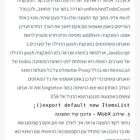
וכאן כבר אפשר לראות עוד שני חלקים מעניינים בקוד. הפונקציה
unfinishedTodoCount הוגדרה בתור ערך מחושב, ולכן נוכל
לגשת אליה מתוך קוד התצוגה שלנו וכל פעם שיהיה שינוי באחד
הפריטים באופן אוטומטי מובאקס יחשב את הערך החדש ויעדכן
אותנו. הפונקציה addItem מוסיפה פריט חדש ומעניין לראות
שאנחנו משתמשים בפונקציה push הרגילה של מערכים ב
JavaScript, או לפחות במשהו שנראה כמו הפונקציה push הרגילה
של מערכים. האמת היא שמתחת לפני השטח המשתנה todos של
ItemsList הוא בכלל Proxy שמשתלט על כל פעולות השינוי
שאנחנו עושים כדי לעדכן באופן אוטומטי את כל המאזינים.
השלב האחרון הוא יצוא הרשימה בתור Singleton ואת זה אנחנו
עושים באמצעות מנגנון היצוא הרגיל של ES6:
export default new ItemsList();

3. שילוב MobX - עדכון קוד התצוגה
נחזור לקוד התצוגה ונראה איך לשלב את מובאקס בקומפוננטות
שכבר כתבנו.אני מתחיל עם הקומפוננטה הראשית שם השינוי הוא