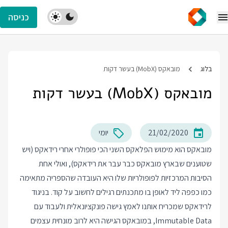
כניסה
בלוג
מובאקס (MobX) בעשר דקות
מובאקס (MobX) בעשר דקות
21/02/2020
יומי
מובאקס הוא מימוש הפלאקס השני הכי פופולרי אחרי רידאקס (ויש
שטוענים שבארץ מובאקס כבר עבר את רידאקס), ואולי אחת
הסיבות המרכזיות לפופולריות שלו היא העובדה שהספריה מתאימה
כמו כפפה ליד לאופן בו מתכנתים רגילים לחשוב על קוד. בניגוד
לרידאקס שמכריח אותנו לאמץ גישה פונקציונאלית ולעבוד עם
Immutable Data, במובאקס הגישה היא לרוב מונחית עצמים