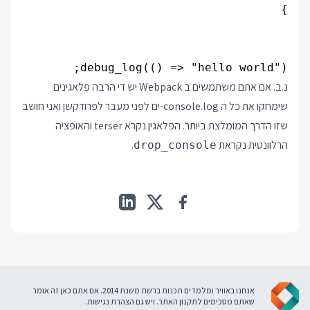
debug_log(() => "hello world");

נ.ב. אם אתם משתמשים ב Webpack יש די הרבה פלאגינים
שימחקו את כל ה console.log-ים לפני מעבר לפרודקשן ואני חושב
שזו הדרך המומלצת ביותר. הפלאגין נקרא terser והאופציה
הרלוונטית נקראת
.
drop_console
אנחנו באוויר ומלמדים תכנות ברשת משנת 2014. אם אתם כאן זה אומר
שאתם מסכימים ל
תקנון האתר
. ויש גם
הצהרת נגישות
.