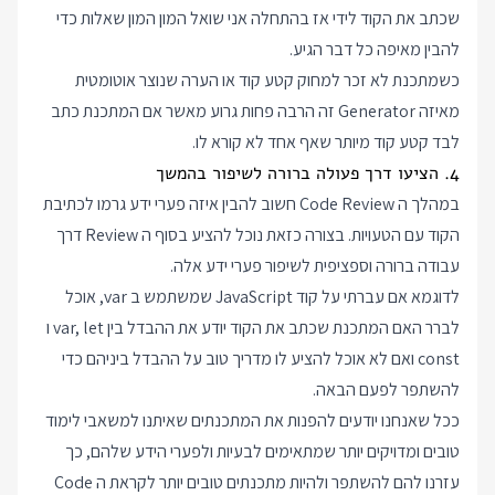
שכתב את הקוד לידי אז בהתחלה אני שואל המון המון שאלות כדי
להבין מאיפה כל דבר הגיע.
כשמתכנת לא זכר למחוק קטע קוד או הערה שנוצר אוטומטית
מאיזה Generator זה הרבה פחות גרוע מאשר אם המתכנת כתב
לבד קטע קוד מיותר שאף אחד לא קורא לו.
4. הציעו דרך פעולה ברורה לשיפור בהמשך
במהלך ה Code Review חשוב להבין איזה פערי ידע גרמו לכתיבת
הקוד עם הטעויות. בצורה כזאת נוכל להציע בסוף ה Review דרך
עבודה ברורה וספציפית לשיפור פערי ידע אלה.
לדוגמא אם עברתי על קוד JavaScript שמשתמש ב var, אוכל
לברר האם המתכנת שכתב את הקוד יודע את ההבדל בין var, let ו
const ואם לא אוכל להציע לו מדריך טוב על ההבדל ביניהם כדי
להשתפר לפעם הבאה.
ככל שאנחנו יודעים להפנות את המתכנתים שאיתנו למשאבי לימוד
טובים ומדויקים יותר שמתאימים לבעיות ולפערי הידע שלהם, כך
עזרנו להם להשתפר ולהיות מתכנתים טובים יותר לקראת ה Code