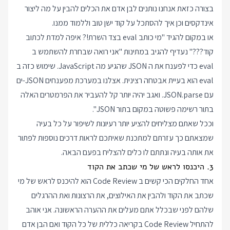
בצורה כזאת אנחנו נותנים לבן אדם את הכלים להבין על מה ליצור
אינדקסים וכן איך להסתכל על קוד ישן טוב וללמוד ממנו.
או במקום להגיד "מי כותב eval בצד השרת!? איפה למדת לכתוב
קוד???" נעדיף להגיב במתינות "אני רואה שבחרת להשתמש ב
eval כדי לפענח את ה JSON שהגיע מה JavaScript. שימוש כזה ב
eval הוא בעיית אבטחה רצינית. אצלנו במערכת מפענחים JSON-ים
עם JSON.parse. ואגב יהיה יותר קל להעביר את הפרמטרים האלה
בתור רשימה פשוטה במקום בתור JSON".
וככל שאתם מצליחים להציע יותר רעיונות לשיפור על כל בעיה
שמצאתם כך עזרתם למתכנת שאיתכם לראות דרכים נוספות לפתור
את אותה בעיה ונתתם לו כלים להצליח בפעם הבאה.
3. היכנסו לראש של מי שכתב את הקוד
אחד החלקים הכי קשים ב Code Review הוא להיכנס לראש של מי
שכתב את הקוד ולהבין את האילוצים, את הרצונות ואת ההרגלים
שלהם לפני שבכלל אתם מעלים את ההערה הראשונה. אני אוהב
להתחיל Code Review בקריאה כללית של כל הקוד ואם הבן אדם