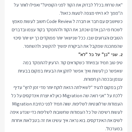
"את טרחת בכלל לבדוק את הקוד לפני הקומיט?" ואפילו לוותר על
ה"ממך לא הייתי מצפה לטעות כזאת".
כשיושבים עם חבר או חברה ל Code Review חשוב לעשות מאמץ
לשכוח מי הבן אדם שכתב את הקוד ולהתמקד בקוד עצמו ובדברים
הטובים והגרועים שבו. ככל שנישאר יותר ממוקדים כך יש יותר סיכוי
שהמתכנת שמקבל את הביקורת ימשיך להקשיב ולהשתפר.
2. שני "כן" על כל "לא"
טיפ טוב תמיד ובמיוחד כשקוראים קוד. הרעיון להתמקד במה
שאפשר כן לעשות ואיך אפשר לתקן את הבעיות במקום בבעיות
עצמן ובכמה הן חמורות.
לכן במקום להגיד "לשאילתה הזאת לוקח יותר מדי זמן לרוץ" עדיף
ללכת על "אני רואה שה Migration כאן לא יוצרת אינדקסים על כל
העמודות שרלוונטיות לשליפות. שווה תמיד לפני כתיבת Migration
לעשות רשימה של כל העמודות שחשובות לשליפות כדי שנדע איפה
לשים את האינדקסים. בוא נראה איך עשינו את זה בטבלאות אחרות
במערכת".