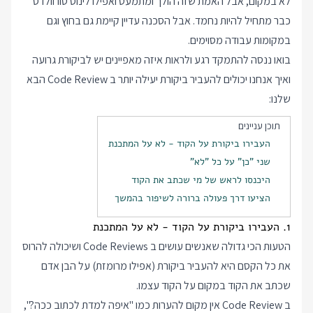
לא במקום, אבל האמת שזה הולך ומתמעט ואפילו לינוס טורוולדס
כבר
מתחיל להיות נחמד
. אבל הסכנה עדיין קיימת גם בחוץ וגם
במקומות עבודה מסוימים.
בואו ננסה להתמקד רגע ולראות איזה מאפיינים יש לביקורת גרועה
ואיך אנחנו יכולים להעביר ביקורת יעילה יותר ב Code Review הבא
שלנו:
תוכן עניינים
העבירו ביקורת על הקוד - לא על המתכנת
שני "כן" על כל "לא"
היכנסו לראש של מי שכתב את הקוד
הציעו דרך פעולה ברורה לשיפור בהמשך
1. העבירו ביקורת על הקוד - לא על המתכנת
הטעות הכי גדולה שאנשים עושים ב Code Reviews ושיכולה להרוס
את כל הקסם היא להעביר ביקורת (אפילו מרומזת) על הבן אדם
שכתב את הקוד במקום על הקוד עצמו.
ב Code Review אין מקום להערות כמו "איפה למדת לכתוב ככה?",