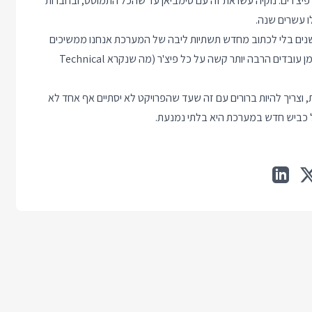
יצ'רים. נוקיה עשו את זה עם סימביאן עד שהכל התמוטט, ובחברות
לו עשרים שנה.
שנים בלי לכתוב מחדש תשתיות ליבה של המערכת אנחנו ממשיכים
לרוץ עם תשתית ישנה, לא נהנים מיכולות טכנולוגיות חדשות ולאורך זמן עובדים הרבה יותר קשה על כל פיצ'ר (מה שנקרא Technical
, וצריך להיות ברורים עם זה שעד שהפרויקט לא יסתיים אף אחד לא
של כביש חדש במערכת היא בלתי נמנעת.