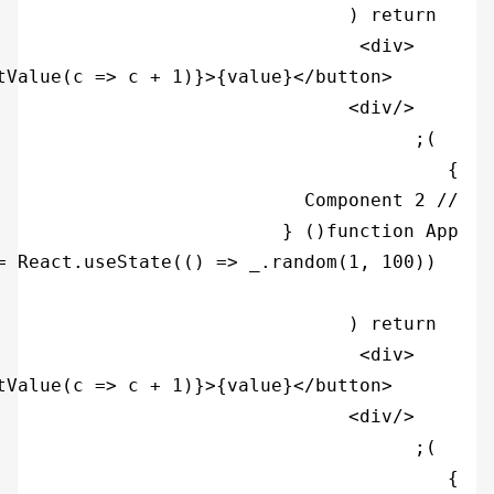
}

}
