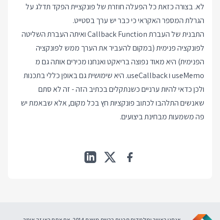
לא. בצורה כזאת כל הפעלה חוזרת של פונקציית הפקד תדלג על
הגרלת המספר האקראי כי כבר יש ערך בסטייט.
התבנית של העברת Callback Function ואיתה העברת השליטה
לפונקציה פנימית (במקום להעביר את הערך ממש לפונקציה
הפנימית) היא מאוד נפוצה בריאקט ואנחנו מכירים אותה גם מ
useMemo ו useCallback. היא שימושית גם באופן כללי בתכנות
ולכן כדאי להיות ערניים כשנתקלים בכתיב הזה - זה לא סתם
שאנשים התלהבו לכתוב פונקציות חץ בכל מקום, אלא שבאמת יש
פה משמעות מבחינת ביצועים.
אנחנו באוויר ומלמדים תכנות ברשת משנת 2014. אם אתם כאן זה אומר