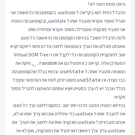
נראה ממש דומה לא?
ההבדל היחיד הוא בקריאה ל useState. בקומפוננטה הראשונה אני
מגריל מספר אקראי ומעביר אותו ל useState, ובקומפוננטה השניה
אני מעביר פונקציה שמגרילה מספר אקראי ומחזירה אותו.
ולמה ההבדל חשוב? בגירסת הקומפוננטה הראשונה כל פעם
שאנחנו מעלים את הערך באמצעות לחיצה על הכפתור ריאקט יקרא
שוב לפונקציית הקומפוננטה כדי לקבל את ה Virtual DOM Tree
המעודכן שלה. קריאה כזו תפעיל גם את
, תיקח את
_.random
התוצאה ותעביר אותה ל
. עכשיו בגלל שהקומפוננטה
useState
כבר נוצרה אז
פשוט יזרוק לפח את הפרמטר שקיבל
useState
בגלל שכבר יש לו ערך בסטייט ויוצא שסתם התאמצנו להגריל מספר
אקראי.
בגירסא השניה המצב הרבה יותר טוב: במקום לחשב ערך כל פעם
ואז להעביר אותו ל useState כדי שיחליט אם הוא צריך אותו או לא,
אנחנו מעבירים ל useState פונקציה שיודעת לחשב את הערך. אם
useState צריך ערך ראשוני הוא יפעיל את הפונקציה, ואם לא אז