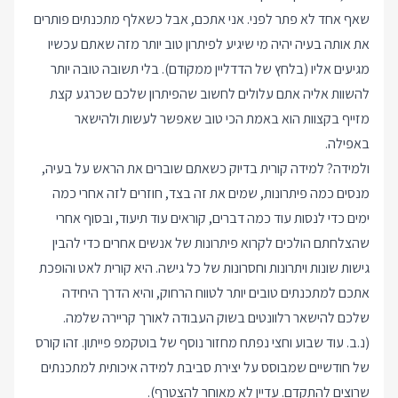
שאף אחד לא פתר לפני. אני אתכם, אבל כשאלף מתכנתים פותרים
את אותה בעיה יהיה מי שיגיע לפיתרון טוב יותר מזה שאתם עכשיו
מגיעים אליו (בלחץ של הדדליין ממקודם). בלי תשובה טובה יותר
להשוות אליה אתם עלולים לחשוב שהפיתרון שלכם שכרגע קצת
מזייף בקצוות הוא באמת הכי טוב שאפשר לעשות ולהישאר
באפילה.
ולמידה? למידה קורית בדיוק כשאתם שוברים את הראש על בעיה,
מנסים כמה פיתרונות, שמים את זה בצד, חוזרים לזה אחרי כמה
ימים כדי לנסות עוד כמה דברים, קוראים עוד תיעוד, ובסוף אחרי
שהצלחתם הולכים לקרוא פיתרונות של אנשים אחרים כדי להבין
גישות שונות ויתרונות וחסרונות של כל גישה. היא קורית לאט והופכת
אתכם למתכנתים טובים יותר לטווח הרחוק, והיא הדרך היחידה
שלכם להישאר רלוונטים בשוק העבודה לאורך קריירה שלמה.
(נ.ב. עוד שבוע וחצי נפתח מחזור נוסף של
בוטקמפ פייתון
. זהו קורס
של חודשיים שמבוסס על יצירת סביבת למידה איכותית למתכנתים
שרוצים להתקדם. עדיין לא מאוחר להצטרף).