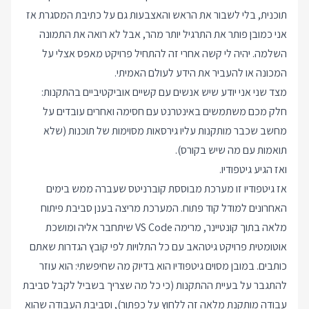
תוכנית, בלי לשבור את הראש והאצבעות גם על כתיבת המסגרת אז
אני כמובן פותר את התרגיל יותר מהר, אבל לא רואה את התמונה
השלמה. יהיה לי קשה אחרי זה להתחיל פרויקט מאפס אצלי על
המכונה או להעביר את הידע לעולם האמיתי.
מצד שני אני יודע שיש אנשים עם קשיים אוביקטיביים בהתקנות:
חלק מכם משתמשים באינטרנט עם חסימה ואחרים עובדים על
מחשב שכבר מותקנות עליו גירסאות מסוימות של תוכנות (שלא
תואמות עם מה שיש בקורס).
ואז הגיע גיטפודיו.
אז גיטפודיו זו מערכת מבוססת קוברניטס שעברה ממש בימים
האחרונים למודל קוד פתוח. המערכת מריצה בענן סביבת פיתוח
מלאה בתוך קונטיינר, מרימה VS Code שיתחבר אליה ומושכת
אוטומטית פרויקט גיטהאב עם כל התלויות לפי קובץ הגדרות שאתם
כותבים. במובן מסוים גיטפודיו הוא בדיוק מה שחיפשתי: הוא עוזר
להתגבר על בעיית ההתקנות (כי כל מה שצריך בשביל לקבל סביבת
עבודה מותקנת מלאה זה ללחוץ על כפתור), וסביבת העבודה שהוא