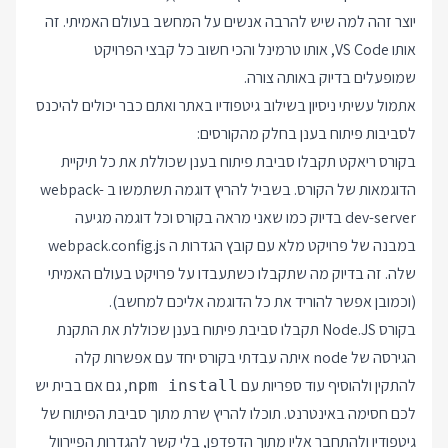
יוצר זהה למה שיש להרבה אנשים על המחשב בעולם האמיתי. זה
אותו VS Code, אותו טרמינל והכי חשוב כל קבצי הפרויקט
שמופעלים בדיוק באותה צורה.
אתמול עשיתי ניסיון בשילוב גיטפודיו באתר ואתם כבר יכולים להיכנס
לסביבות פיתוח בענן בחלק מהקורסים:
בקורס ריאקט תקבלו סביבת פיתוח בענן שכוללת את כל תיקיית
הדוגמאות של הקורס. בשביל להריץ דוגמה תשתמשו ב webpack-
dev-server בדיוק כמו שאני מראה בקורס וכל דוגמה מגיעה
במבנה של פרויקט מלא עם קובץ הגדרות ה webpack.config.js
שלה. זה בדיוק מה שתקבלו כשתעבדו על פרויקט בעולם האמיתי
(וכמובן אפשר להוריד את כל הדוגמה אליכם למחשב).
בקורס Node.JS תקבלו סביבת פיתוח בענן שכוללת את התקנת
הגירסה של node איתה עבדתי בקורס יחד עם אפשרות קלה
להתקין ולהוסיף עוד ספריות עם
, גם אם בבית יש
npm install
לכם חסימה באינטרנט. תוכלו להריץ שרת מתוך סביבת הפיתוח של
גיטפודיו ולהתחבר אליו מתוך הדפדפן, בלי קשר להגדרות הפיירוול