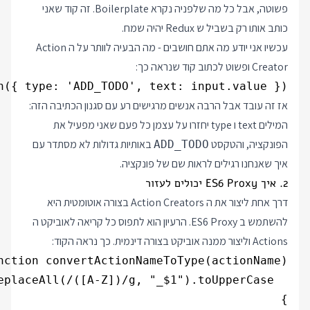
פשוטה, אבל כל מה שלפניה נקרא Boilerplate. זה קוד שאני
כותב אותו רק בשביל ש Redux יהיה שמח.
עכשיו אני יודע מה אתם חושבים - מה הבעיה לוותר על ה Action
Creator ופשוט לכתוב קוד שנראה כך:
h({ type: 'ADD_TODO', text: input.value });

אז זה עובד אבל הרבה אנשים מרגישים רע עם סגנון הכתיבה הזה:
המילים text ו type יחזרו על עצמן כל פעם שאני מפעיל את
הפונקציה, והטקסט
באותיות גדולות לא מסתדר עם
ADD_TODO
איך שאנחנו רגילים לראות שם של פונקציה.
2. איך ES6 Proxy יכולים לעזור
דרך אחת ליצור את ה Action Creators בצורה אוטומטית היא
להשתמש ב ES6 Proxy. הרעיון הוא לתפוס כל קריאה לאוביקט ה
Actions וליצור ממנה אוביקט בצורה דינמית. כך נראה הקוד: