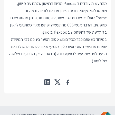
מהתעשיה עובדים ב Pandas מהיום הראשון שלהם עם פייתון,
ויתקשו להאמין שאת יודעת פייתון אם את לא יודעת מה זה
DataFrame. או שהם יחשבו שאת לא מתכנתת פייתון מהסוג שהם
מחפשים. והרבה אנשי CSS מהתעשיה יופתעו מאוד כשתגיעי לראיון
בלי לדעת איך להשתמש ב flexbox וב grid.
במיוחד כשאתם כבר מכירים נושא טוב והפער ביניכם לבין המשרה
שאתם מחפשים הוא יחסית קטן - מומלץ מאוד ללמוד ולהשלים את
הפער לפני שמגיעים לראיון עבודה (גם אם זה ייקח שבועיים-שלושה
של לימוד).
אנחנו באוויר ומלמדים תכנות ברשת משנת 2014. אם אתם כאן זה אומר