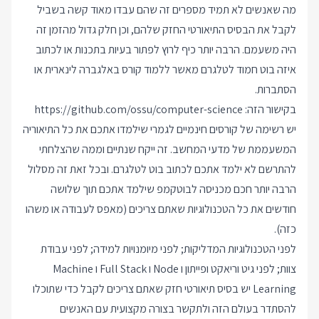
מה שאנשים לא תמיד מספרים זה שהם עבדו מאוד קשה בשביל
לקבל את הבסיס התיאורטי החזק שלהם, וכן חלק גדול מהזמן זה
היה משעמם. הרבה יותר כיף לרוץ לפתור בעיות בתכנות או לכתוב
איזה בוט חמוד לטלגרם מאשר ללמוד קורס באלגברה לינארית או
הסתברות.
בקישור הזה:
https://github.com/ossu/computer-science
יש רשימה של קורסים חינמיים לגמרי שילמדו אתכם את כל התיאוריה
המשעממת של מדעי המחשב. זה ייקח שנתיים וממה שהצלחתי
להתרשם לא ילמד אתכם לכתוב בוט לטלגרם. ובכל זאת זה מסלול
הרבה יותר חכם מכניסה לבוטקמפ שילמד אתכם תוך שלושה
חודשים את כל הטכנולוגיות שאתם צריכים (מאפס לעבודה או משהו
כזה).
לפני הטכנולוגיות המדליקות; לפני מיומנויות למידה; לפני עבודת
צוות; לפני גיט וריאקט ופייתון ו Node ו Full Stack ו Machine
Learning יש בסיס תיאורטי חזק שאתם צריכים לקבל כדי שתוכלו
להסתדר בעולם הזה ולתקשר בצורה מקצועית עם האנשים