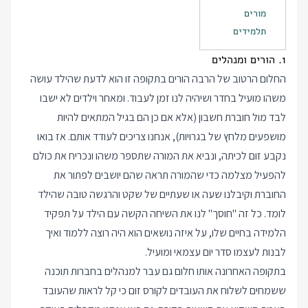
מורים
תלמידים
1. הורים ומנהלים
החלום הרטוב של הרבה הורים בתקופה זו הוא לדעת שהילד עושה
משהו מועיל בחדר ושיהיה לנו זמן לעבוד. ומאחר וילדים לא ישבו
לבד מול חוברת חשבון (אלא אם כן הם בגיל המתאים להיות
מושפעים מלחץ של בגרויות), אנחנו צריכים לעודד אותם. אז בואו
נקבע זום לכיתה, ונביא את המורה שתספר משהו ונכריח את כולם
להפעיל מצלמה כדי שהמורה תראה שהם יושבים לפתור את
החוברת וקיבלנו שעה או שעתיים של שקט והרגשה טובה שהילד
לומד. כל זה "חוסך" לנו את השיחה הקשה עם הילד על תפקיד
הלמידה בחיים שלו, על איזה נושאים הוא היה רוצה ללמוד ואיך
לבנות לעצמו סדר יום עצמאי ומועיל.
בתקופה האחרונה אותו חלום גם עבר למנהלים בחברות תוכנה
ששמחים לשלוח את העובדים לקורס זום כי קל לראות שהעובד