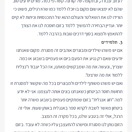
לעזוב עבודה, ובתקופה של קורונה קשה פי כמה. מורים יודעים טוב
שהם לא ימצאו שום מקום בו יוכלו ללמד כמו שהיו רגילים, פשוט כי
הורידו לנו את השאלטר והעולם ההוא של התכנסויות וכיתות לא קיים
יותר. ועדיין הבחירה להמשיך ללמד בזום חוסכת לנו את הצורך
להתאמץ ולמצוא בסוף דרכים טובות בהרבה ללמד.
3. תלמידים
אם יש משהו שילדים ומבוגרים אוהבים זה מסגרת. מקום שאנחנו
יודעים שאם רק נגיע את הפעם ביום או פעמיים בשבוע או כמה
שצריך, ונעשה את מה שמבקשים מאתנו, אז הכל יעבוד ו"נצליח
ללמוד את מה שרצינו".
ואם יש משהו משותף לילדים ולמבוגרים בכל מה שקשור למסגרת זו
תחושת חוסר הביטחון כשאנחנו בונים אותה לעצמנו. אני לא יודע
למה "חוג אנגלית" בזום שמתקיים פעמיים בשבוע משרה יותר
ביטחון מאשר לשבת לקרוא ספר באנגלית באותן שעות. אולי זה
הרגל, אולי זה בטבע שלנו, בכל מקרה זה המצב.
הזום נותן לנו מסגרת ומישהו להתעצבן עליו כשזה לא עובד. בזום