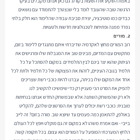
באמת השקיע את השעות בקורס. גם כאן אנחנו מקבלים בעיקר
הרגשה טובה שהעובד לומד בלי שנצטרך להתמודד עם נושאים
כבדים כמו מוטיבציה, יצירת סביבת עבודה שהלימוד הוא חלק בלתי
נפרד ממנה ופתיחות לטכנולוגיות חדשות ולטעויות.
2. מורים
רוב המורים מחוץ לאקדמיה שדיברתי איתם מתנגדים ללימוד בזום,
מתקשים עם המדיום, מבינים טוב את המגבלות שלו ומרגישים את
הניתוק שהוא יצר בינם לבין התלמידים. במקום להסתכל על כל
תלמיד בגובה העיניים, לזהות את המצוקות של כל תלמיד ולתת לכל
אחד את המקום שלו בכיתה, עברנו להיות כוכבי רשת שצריכים
להפיק את הסרט הכי מעניין רק כדי שימשיכו להקשיב לנו.
ולא רק שהמשחק השתנה אלא שבמשחק החדש אנחנו בנחיתות
מובנית: כוכבי רשת יכולים לערוך את הסרטונים שלהם, להקליט
באולפן, להתאמן כמה פעמים עד שיוצא טוב. מורה בזום? זה לייב
בייבי - ואם אמרת משהו לא במקום זה גם מוקלט ויופץ לכל העולם.
הלחץ המערכתי המופעל על המורים הוא עצום. בכל תקופה קשה