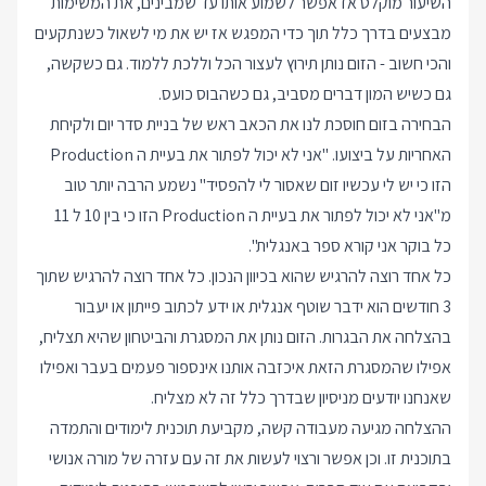
השיעור מוקלט אז אפשר לשמוע אותו עד שמבינים, את המשימות
מבצעים בדרך כלל תוך כדי המפגש אז יש את מי לשאול כשנתקעים
והכי חשוב - הזום נותן תירוץ לעצור הכל וללכת ללמוד. גם כשקשה,
גם כשיש המון דברים מסביב, גם כשהבוס כועס.
הבחירה בזום חוסכת לנו את הכאב ראש של בניית סדר יום ולקיחת
האחריות על ביצועו. "אני לא יכול לפתור את בעיית ה Production
הזו כי יש לי עכשיו זום שאסור לי להפסיד" נשמע הרבה יותר טוב
מ"אני לא יכול לפתור את בעיית ה Production הזו כי בין 10 ל 11
כל בוקר אני קורא ספר באנגלית".
כל אחד רוצה להרגיש שהוא בכיוון הנכון. כל אחד רוצה להרגיש שתוך
3 חודשים הוא ידבר שוטף אנגלית או ידע לכתוב פייתון או יעבור
בהצלחה את הבגרות. הזום נותן את המסגרת והביטחון שהיא תצליח,
אפילו שהמסגרת הזאת איכזבה אותנו אינספור פעמים בעבר ואפילו
שאנחנו יודעים מניסיון שבדרך כלל זה לא מצליח.
ההצלחה מגיעה מעבודה קשה, מקביעת תוכנית לימודים והתמדה
בתוכנית זו. וכן אפשר ורצוי לעשות את זה עם עזרה של מורה אנושי