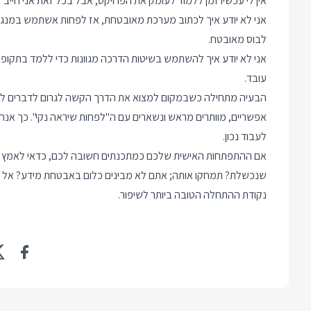
אין לי עכשיו זמן ללמוד לעומק את הפרויקט, אבל בכל זאת אני חיי
אני לא יודע איך לכתוב מערכת מאובטחת, אז לפחות אשתמש במנגנון
לבוס מאובטח.
אני לא יודע איך להשתמש בשיטות הדרכה מגוונות כדי ללמד בתקופת 
עובד.
הבעיה מתחילה כשבמקום למצוא את הדרך הקשה לגרום לדברים לעב
אפשריים, מוותרים מראש ונשארים עם ה"לפחות שיראה נקי". כך אנח
לעבוד נכון.
אם ההתפתחות האישית שלכם כמתכנתים חשובה לכם, כדאי לאמץ את 
שנכשלת? תמחקו אותה; אתם לא מבינים כלום באבטחת מידע? אל ת
נקודת ההתחלה הטובה ביותר לשיפור.