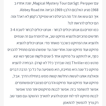
עם Sgt. Perpper ועם Magical Mystery Tour, שנה אחריו ב
1968 מגיע האלבום הלבן ו 1969 הביאה את Abbey Road.
איך הם עשו את זה? מה הביטלס ראו שמייקל ג'קסון לא ראה? ומה
הם יכולים להראות לנו?
כמו זמרים גם אנחנו יכולים לבחור - אנחנו יכולים לבחור לשבת 3-4
חודשים מרוכזים ולהוציא פרויקט טוב, או להימרח עם זה שנתיים
ולהוציא את הפרויקט כשכבר מאוחר מדי. אנחנו יכולים להוציא
פרויקט ועוד פרויקט שנה אחרי שנה עד שמשהו מהם מתחיל להכניס
כסף, או להיתקע על פרויקט אחד 5 שנים ולקוות שבסוף הוא יצא
מרגש כמו Thriller (מה שבדרך כלל לא קורה). הבחירה להוציא
פרויקט כל שנה היא מחייבת, היא משפיעה על כל כך הרבה דברים
ומאלצת אותנו לעשות החלטות קשות ממש בתחילת הדרך. אבל,
פרויקט ועוד פרויקט ועוד פרויקט והדברים מצטברים ומשתפרים.
אפשר להשתפר בזה: אפשר לבנות פרויקטים יותר מהר ואפשר
לבנות פרויקט לפי לוח זמנים ולהגיע לתאריך ההשקה עם מוצר טוב.
רק צריך להמשיך להתאמן.