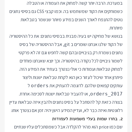
במערכת. הרבה יותר קשה למחוק את העמודה או הטבלה
כשמוחקים את הקוד שמשתמש בה. וכמו קבצי CSS גם בסיסי נתונים
נוטים להתנפח לאורך השנים במידע מיותר שנשמר בטבלאות
מיותרות.
בנושא של מחיקה יש בעיה מבנית בבסיסי נתונים: את כל ההיסטוריה
של הקוד שלנו אנחנו שומרים ב git, אבל ההיסטוריה של בסיס
נתונים נשמרת רק בגיבויים ובהם קשה לחפש וגם זה לא פרקטי
לשמור גיבויים לכל נקודה בהיסטוריה. וכך יוצא שאנחנו פוחדים
למחוק טבלאות ועמודות כי אולי נצטרך בעתיד את המידע הזה.
פיתרון אחד שיכול לעזור כאן הוא לקחת טבלאות ישנות וליצור
עותקים קפואים שלהם. לדוגמה להעתיק את
ל
orders
, או להעביר טבלאות ישנות לסכימה אחרת.
orders_2017
בצורה כזאת קל להסתכל על בסיס נתונים ולהבין איזה טבלאות עדיין
רלוונטיות ואיזה כבר לא, ועדיין המידע הישן יהיה זמן אם נצטרך אותו.
2. בחרו שמות בעלי משמעות לעמודות
שם כמו price הוא מהיר להקלדה אבל כשמסתכלים עליו שנתיים