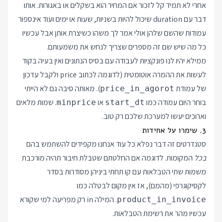
אחרי לא תמיד קל לזכור אם המחיר הוא בשקלים או באגורות. אותו
דבר עם duration שיכול להיות בשניות, שעות או ימים ועוד אינספור
עמודות שהשם שלהן אולי אמר לך משהו כשיצרת אותן אבל עכשיו
כל מה שיש שם זה מספרים שצריך לנחש את משמעותם.
ממילא יהיו לנו פונקציות לעבודה עם בסיס הנתונים ואין בעיה בקוד
לעשות את ההמרה אוטומטית (לדוגמה לכתוב price ולקבל עדכון
של עמודת
). מאותה סיבה גם לא הייתי
price_in_agorot
בוחר היום עמודה כמו
או
. שמות מלאים
minprice
start_dt
וארוכים יעשו למערכת שלכם רק טוב.
3. שימרו על אחידות
סטנדרטים זה דבר נפלא כל עוד אנחנו מקפידים להשתמש בהם
בכל
המקומות. לדוגמה אם החלטתם שטבלת חיבור תהיה מורכבת
משמות שתי הטבלאות עם קו תחתי ביניהן מסודרות בסדר
לקסיקוגרפי (מהמם), אז אין מקום לבטלה כמו
. המילה in רק מפריעה למי שקורא
product_in_invoice
עכשיו מהר את רשימת הטבלאות.