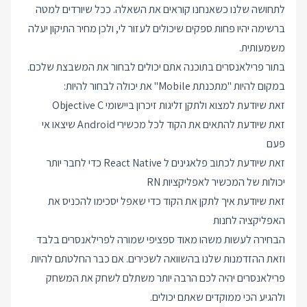
לתחושה שלנו כשאנחנו קוראים את השאלה. ככל שיורדים למטה
ברשימה יהיו פחות ספקים שיכולים לעזור לי, ולכן מחיר התיקון יעלה
משמעותית.
בתור פרילאנסרים בתוכנה אתם יכולים לבחור את המשבצת שלכם.
במקום להיות "מתכנתת Mobile" את יכולה לבחור להיות:
זאת שיודעת למצוא ולתקן זליגות זיכרון ביישומי Objective C
זאת שיודעת להתאים את הקוד לכל מכשירי Android שיצאו אי
פעם
זאת שיודעת לכתוב פלאגינים ל React Native כדי לחבר יותר
יכולות של המכשיר לאפליקציות RN
זאת שיודעת איך לתקן את הקוד כדי שאפל יסכימו להכניס את
האפליקציה לחנות
הבחירה לעשות משהו מאוד ספציפי שמורה לפרילאנסרים בלבד
וזאת ההזדמנות שלנו בהשוואה לשכירים. אם כבר החלטתם להיות
פרילאנסרים יהיה לכם הרבה יותר משתלם לשחק את המשחק
ולהגיע הכי ממוקדים שאתם יכולים.