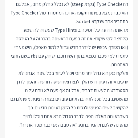
ה Type Checker (נקרא steep) לא נכלל כחלק מרובי, אבל גם
הוא כבר נמצא בפיתוח תקופה ארוכה ומתמודד מול Type Checker
בתחביר אחר שנקרא Sorbet.
אז אותה הודעה על תמיכה ב Type Hints שעשויה להישמע
מלחיצה למי שקורא את זה בפעם הראשונה בהכרזה על הגירסה
(וואו מטורף עכשיו יש לי דבר חדש וגדול ללמוד מאפס), תישמע די
סתמית למי שכבר נמצא בתוך השיח וכבר שיחק עם rbs בשנה וחצי
האחרונות.
והלקח כאן הוא גדול יותר מרובי ויכול לעזור בכל שפה: אנחנו לא
יודעים איזה רעיון חדש הולך לנצח ואיזו שיטה חדשה תהפוך לדרך
הסטנדרטית לעשות דברים, אבל זה אף פעם לא נוחת עלינו
מהשמים. בכל טכנולוגיה בה אתם עובדים בצורה רצינית משתלם גם
להקשיב לשיח הפנימי ולנסות כל הזמן רעיונות חדשים. כך
כשהרעיונות האלה יהפכו לדבר הגדול הבא אתם תוכלו לחייך
מהפינה שלכם ולהגיד ברוגע "אה סבבה אני כבר מכיר את זה".