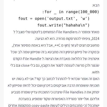
הבא:
    fout.write("hahaha\n")

מאחר ומספר ה File Handlers הפתוחים בלינוקס שלי מוגבל ל
1024, ציפיתי להתרסקות מהירה. היא לא הגיעה.
מחשבים רוצים לעזור (חוץ מ C++, אבל היא באמת מסיפור אחר),
ובמקרה של פייתון הניסיון הזה מתבטא בזה שפייתון שמה לב שכל
איטרציה של הלולאה מאבדת את הגישה ל File Handle הקודם
שנוצר ולכן מרשה לעצמה לסגור את הקובץ, גם בלי close וגם בלי
with.
האם זה אומר שכדאי לי להתרגל לכתוב כך קוד? אני לא בטוח. יש
תוכניות ששומרות הרבה אוביקטים בזיכרון ושם יכול להיות שפייתון לא
ימחק את ה File Handles שיצרנו כי התוכנית עדיין שומרת מצביע
אליהם. אולי יותר מטרידה האפשרות שקוד שמופיע במערכת
ישתכפל (כי מתכנתים רגילים לעשות copy-paste ממקומות אחרים