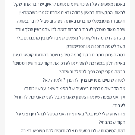
באמת משפיעה על הסיכוי שיזמינו אותנו לראיון, יש דבר אחד שקל
לראות: התקשורת בראיון עבודה נראית אחרת לגמרי כשהמראיין
והעובד הפוטנציאלי מדברים באותה שפה. ובשביל לדבר באותה
שפה מאוד מומלץ לעבוד בתרבות דומה לזו שהמראיין שלך עובד
בה. הנה רשימה חלקית של נושאים שמבדילים בין מתכנתים בלי
קשר לשפת התכנות או הפריימוורק:
כמה הערות כותבים בקוד (וכמה מידע נשמר בהודעת קומיט בגיט)
באיזה חלק במערכת להוסיף או לעדכן את הקוד עבור שינוי מסוים?
בכמה מקרי קצה צריך לטפל? ובאיזה?
לאיזה שינויים עתידיים צריך להיערך? ולאיזה לא?
מה הדרישה מבחינת ביצועים של הפיצ'ר שאני עכשיו כותב?
איך אני מצפה שיראה האיפיון שאני מקבל לפני שאני יכול להתחיל
לעבוד?
מה היחס שלי לפידבק? באיזו מידה אני מסוגל לנהל דיון רציני על
הקוד שכתבתי?
רמת המיומנות שלנו בסעיפים אלה ודומים להם תשפיע בצורה