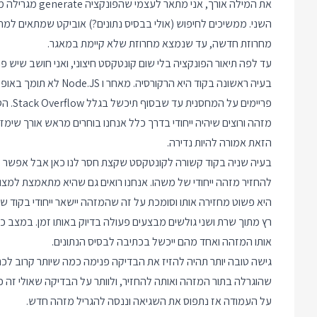
את המילה אורך, 
השני. ממשיכים לחיפוש (אולי בבסיס נתונים?) אוביקט שמתאים למחרו
מחרוזת חדשה, עד שנמצא מחרוזת שלא קיימת במאגר.
עד לפה תיאור הפונקציה בלי שום קונטקסט חיצוני, ואני חושב שיש 
בעיה ראשונה בקוד היא הר
פריימי
מזהה ורוצים שיהיה ייחודי בדרך כלל אנחנו בוחרים מראש אורך שימזע
הזאת אמורה להיות נדירה.
להחזיר מזהה ייחודי של משהו. אנחנו רואים גם שהיא מתאמצת למצו
היא פשוט מחזירה אותו וסומכת על זה שהמזהה יישאר ייחודי בקוד שצ
רץ מתוך שרת ושני גולשים מבצעים פעולה בדיוק באותו זמן. במצב כ
אותו המזהה ואחד מהם ייכשל בכתיבה לבסיס הנתונים.
גישה טובה יותר תהיה להזיז את הבדיקה פנימה כמה שיותר קרוב ל
שהוגרלה בתור המזהה ואותה להחזיר, ולוותר על הבדיקה שאולי זה כ
על העמודה אז נתפוס את השגיאה וננסה להגריל מזהה חדש.