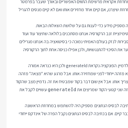
אני מתאר לעצמי שהפונקציה generate מגרילה מחרוזת אקראית מרשימת התווים האפשריים ובאורך שעבר בפרמטר
זת שיצרנו, אם קיים אחד מחזירים אותו ואם לא קיים מנסים להגריל
פה מספיק מידע כדי לענות גם על שלושת השאלות הבאות.
קורסיה. מאחר ו Node.JS לא תומך באופטימיזציית זנב הרקורסיה אנחנו מסתכנים בלולאה שתיצור עוד ועוד
ם על המחסנית עד שבסוף תיכשל בגלל Stack Overflow. הסבירות לנזק בעולם האמיתי נמוכה כי בסיטואציה בה אנחנו מגרילים
ר את הסיכוי להתנגשויות, ולכן אפילו כניסה אחת לתוך הרקורסיה
בעיה שניה בקוד קשורה לקונטקסט שקצת חסר לנו כאן אבל אפשר לדמיין. הפונקציה נקראת generateId ולכן היא כנראה אמורה
א מזהה ייחודי לפני שמחזירה אותו. אבל מרגע שהיא "מצאה" מזהה
ריך אותו. אבל אין שום דבר בקוד שמבטיח את זה. נדמיין מצב שהקוד
זה שני קטעי הקוד שמריצים את
עשויים לקבל את
generateId
כתיבה לבסיס הנתונים: מספיק היה להשתמש במחרוזת הראשונה
בר קיים. אם בכתיבה לבסיס הנתונים נקבל הפרה של אינדקס ייחודי