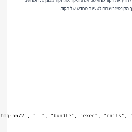
ר במצב פיתוח, במקום להריץ את הקוד מהאימג' אנחנו ניקח את הקוד מכונן על המחשב
הקונטיינר ויגרום לטעינה מחדש של הקוד.