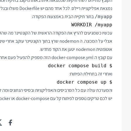
נמצאת אפליקציית ריילס. לכל אחד מהם יש Dockerfile משלו ובגלל זה השימוש ב build. אבל אותו Dockerfile מגדיר את התיקיה
בתור תיקיית הבית באמצעות הפקודה:
/myapp
WORKDIR /myapp

אצלי על המכונה. ה nodemon שרץ בתוך הקונטי
אוטומטית nodemon יטען את הקוד מחדש.
עם קובץ ה docker-compose.yml הזה מספיק להפעיל פעם אחת:
$ docker compose build

ואחרי זה בתחילת הפיתוח:
$ docker compose up

והמערכת עולה עם כל הסרביסים והאפליקציות ובסיסי הנתונים ומה ל
יש לכם טריקים נוספים לפיתוח קל עם docker-compose או docker? אשמח לשמוע וללמוד, מוזמנים לשתף בתגובות.