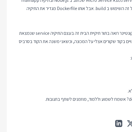
הקובץ מתייחס לשתי תיקיות שנמצאות איתו באותו מיקום: בתיקיה service נמצא Micro Service שכתוב ב Node.js ובתיקיה mainapp
עכשיו כשמגיעים להריץ את הפקודה הראשית של הקונטיינר מה שהקונטיינר רואה בתור תיקיית הבית זה בעצם התיקיה service שנמצאת
ינר עוקב אחרי שינויים בקוד שקורים אצלי על המכונה, וכשאני משנה את הקוד בסרביס
א.