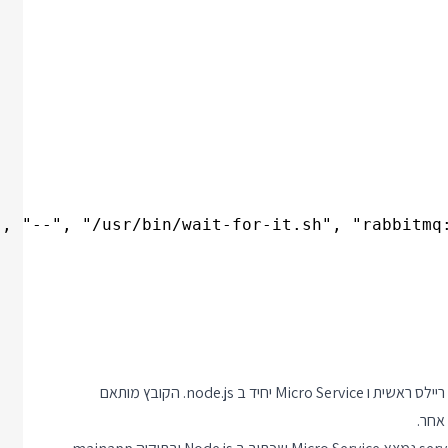
הקובץ מתאר בסיס נתונים מונגו, תור הודעות rabbitmq, אפליקציית ריילס ראשית ו Micro Service יחיד ב node.js. הקובץ מותאם