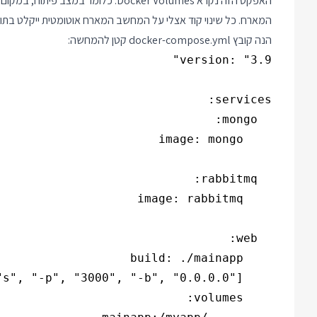
האפקט הזה נקרא Docker Volumes. כלומ
המארח. כל שינוי קוד אצלי על המחשב המארח אוטומטית ייקלט בתוך 
הנה קובץ docker-compose.yml קטן להמחשה: