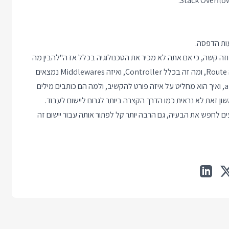
ות הדפסה.
וזה קשה, כי אם אתה לא מכיר את הטכנולוגיה בכלל אז ה"להבין מה
הבעיה" הולך לקחת אותך למסע כדי לבדוק איזה קוד מתחבר לאיזה Route, ומה זה בכלל Controller, ואיזה Middlewares נמצאים
בשימוש ביישום ASP.NET דיפולטי, ומה זה בכלל appsettings.json, ואיך הוא מחליט על איזה פורט להקשיב, ולמה הם כותבים מילים
ן זאת לא נראית כמו הדרך הקצרה ביותר לגרום ליישום לעבוד.
ם לחפש את הבעיה, גם הרבה יותר קל לפתור אותה עבור יישום זה