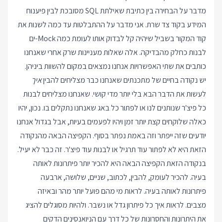
מדבר על הבחירה בין כתיבת שאילתת SQL מסובכת לבין פיענוח
המידע בקוד צד שרת. אני מדבר על ההתבלטות עד כמה לשנות את
קוד המקור בשביל שיהיה קל לבדוק אותו לעומת כמה Mock-ים
לבנות כחלק מהבדיקה. אלה שאלות מעניינות שרק אחרי שאנחנו
כותבים את שתי האפשרויות אנחנו נמצאים במקום להשוות ביניהן.
יש נקודה בחיים של מתכנתים שאנחנו כבר מצליחים להבין
איך
לעשות את הדבר הבא בלי יותר מדי קושי. שאנחנו מצליחים לבנות
כל פיצ'ר שנותנים לנו או לפתור כל באג שאנחנו נתקלים בו. נכון, יהיו
כאלה שלוקחים קצת יותר זמן ויהיו לפעמים בעיות, אבל בגדול אנחנו
יודעים שזה ייפתר וזה באמת נפתר בסוף. הקפיצה הבאה מהנקודה
הזאת היא לא לפתור עוד תרגיל או לבנות עוד פיצ'ר. זה כבר לא יעיל.
בנקודה הזאת הקפיצה הבאה היא להכיר יותר פיתרונות לאותה
בעיה. להכיר לעומק, להבין, לכתוב, שניים, שלושה, ארבעה
פיתרונות לאותה בעיה. לראות מי מהם פועל יותר מהר ובאיזה
מצבים. לראות איך כל פיתרון גדל או נשבר. ולהיות מסוגלים להציג
את היתרונות והחסרונות של כל דרך עם הניואנסינים הדקים