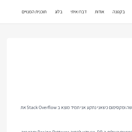
בקטנה
אודות
דברו איתי
בלוג
תוכנית המנויים
"מסתדר. יודע ליצור ענפים, לעשות קומיטים, למזג. מה שצריך אני עושה ומקסימום כשאני נתקע אני תמיד מוצא ב Stack Overflow את