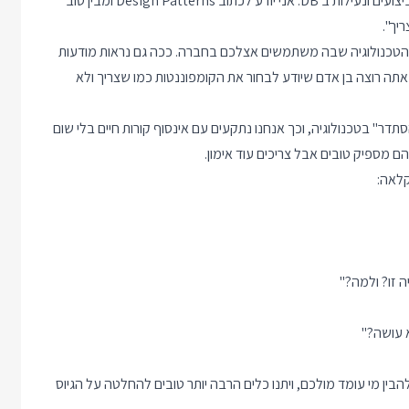
"ב Java אני די טוב. כתבתי יישומי צד-שרת גדולים וגם תיקנתי בעיות ביצועים ונעילות ב DB. אני יודע לכתוב Design Patterns ומבין טוב
יך".
 הטכנולוגיה שבה משתמשים אצלכם בחברה. ככה גם נראות מודעות
ושים ויש בזה משהו הגיוני. אם העבודה תהיה לכתוב יישום React, אתה רוצה בן אדם שיודע לבחור את הקומפוננטות כמו שצריך ולא
ר" בטכנולוגיה, וכך אנחנו נתקעים עם אינסוף קורות חיים בלי שום
 מספיק טובים אבל צריכים עוד אימון.
קלאה:
 זו? ולמה?"
א עושה?"
ו בשביל להבין מי עומד מולכם, ויתנו כלים הרבה יותר טובים להחלטה על הגיוס