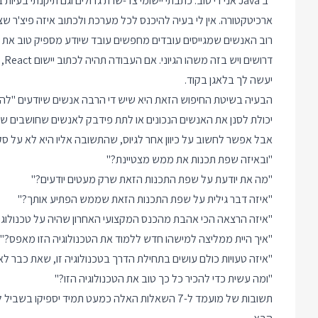
ארכיטקטורה. אין לי בעיה להיכנס לכל מערכת ולכתוב איזה פיצ'ר שצר
רוב האנשים שמגייסים עובדים מחפשים עובד שיודע מספיק טוב את
דר
יעשה לך בלאגן בקוד.
הבעיה בשיטת החיפוש הזאת היא שיש די הרבה אנשים שיודעים "להסתד
יכולת לסנן את האנשים הנכונים או לתת פידבק לאנשים שחושבים שהם
אבל אפשר לחשוב על כיוון אחר לגיוס, שהתשובה אליו היא לא על ס
"ובאיזה שפת תכנות את ממש מצטיינת?"
"מה את יודעת על שפת התכנות הזאת שרק מעטים יודעים?"
"איזה דבר גילית על שפת התכנות הזאת שממש הפתיע אותך?"
"איזה הרצאה הכי אהבת מהכנס המקצועי האחרון שהיה על טכנולוגיה
"איך היית ממליצה למישהו חדש ללמוד את הטכנולוגיה הזו מאפס?"
"איזה טעויות כולם עושים בתחילת הדרך בטכנולוגיה זו, שאת כבר ל
"ומה עשית כדי להכיר כל כך טוב את הטכנולוגיה הזו?"
תשובות של מועמד ל-7 השאלות האלה כמעט תמיד יספיק