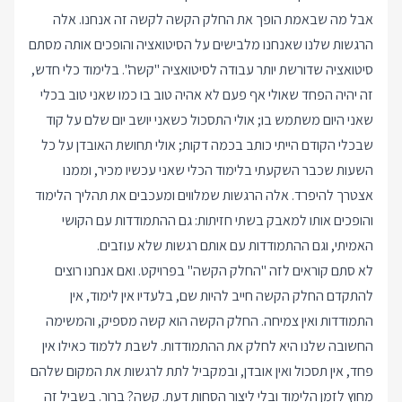
אבל מה שבאמת הופך את החלק הקשה לקשה זה אנחנו. אלה
הרגשות שלנו שאנחנו מלבישים על הסיטואציה והופכים אותה מסתם
סיטואציה שדורשת יותר עבודה לסיטואציה "קשה". בלימוד כלי חדש,
זה יהיה הפחד שאולי אף פעם לא אהיה טוב בו כמו שאני טוב בכלי
שאני היום משתמש בו; אולי התסכול כשאני יושב יום שלם על קוד
שבכלי הקודם הייתי כותב בכמה דקות; אולי תחושת האובדן על כל
השעות שכבר השקעתי בלימוד הכלי שאני עכשיו מכיר, וממנו
אצטרך להיפרד. אלה הרגשות שמלווים ומעכבים את תהליך הלימוד
והופכים אותו למאבק בשתי חזיתות: גם ההתמודדות עם הקושי
האמיתי, וגם ההתמודדות עם אותם רגשות שלא עוזבים.
לא סתם קוראים לזה "החלק הקשה" בפרויקט. ואם אנחנו רוצים
להתקדם החלק הקשה חייב להיות שם, בלעדיו אין לימוד, אין
התמודדות ואין צמיחה. החלק הקשה הוא קשה מספיק, והמשימה
החשובה שלנו היא לחלק את ההתמודדות. לשבת ללמוד כאילו אין
פחד, אין תסכול ואין אובדן, ובמקביל לתת לרגשות את המקום שלהם
מחוץ לזמן הלימוד ובלי ליצור הסחות דעת. קשה? ברור. בשביל זה