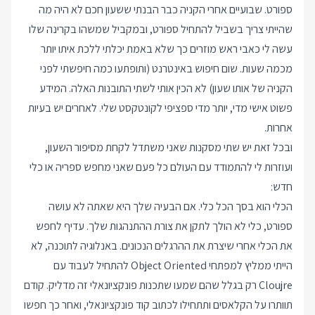
ספורט. שבועיים אחרי הקניה כבר הבנתי ששעון חכם לא היה מה
שהייתי צריך בשביל להתחיל ספורט, ובמקביל שמשהו בקרינה שלו
עשה לי כאבי ראש מוזרים כך שלא באמת יכלתי ללכת איתו יותר
מכמה שעות. שום חיפוש באינטרנט (ותופתעו כמה חיפשתי לפני
הקניה של אותו שעון) לא הכין אותי לשתי התובנות האלה. המידע
פשוט אישי מדי, יותר מדי ספציפי לקונטקסט שלי. לאחרים יש בעיות
אחרות.
ובכל זאת יש שתי מסקנות שאני משתדל לקחת מסיפור השעון,
ועוזרות לי להתמודד עם העולם כל פעם שאני מחפש ספריה או כלי
חדש:
הכלי הוא בסך הכל כלי. אם הבעיה שלך היא שאתה לא עושה
ספורט, כלי לא הולך לתקן את צורת ההתנהגות שלך. עדיף לחפש
את הכלי אחרי שיצרת את ההרגלים הנכונים. באנלוגיה לתוכנה, לא
הייתי ממליץ למפתחי Object Oriented להתחיל לעבוד עם
Cloujre רק בגלל שהם שמעו שתכנות פונקציונאלי זה מדליק. קודם
תוותרו על הקלאסים ותתחילו לכתוב קוד פונקציונאלי, ואחר כך חפשו