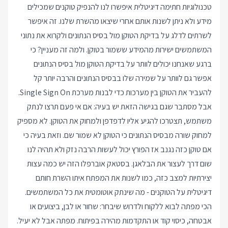
טכנולוגיות חתימה דיגיטלית איפשרו לנו להנפיק טוקנים שמכילים
מידע ולא ניתן לשנות אותם אחרי שיצאו מהשרת שלנו. זה איפשר
לשרתים לדלג על בדיקת הטוקן מול בסיס הנתונים ולקרוא את נתוני
המשתמשים ישירות מהמידע ששמור בטוקן. ולמה זה מעניין? כי
ברגע שאנחנו יכולים לוותר על בדיקת הטוקן מול בסיס הנתונים
אפשר גם לוותר על שמירה שלו בבסיס הנתונים והרבה יותר קל
להעביר את הטוקן בין מערכות כדי לבנות מערכת Single Sign On.
אבל מסתבר שגם בגישה הזאת יש בעיה: אם אי פעם תרצו לנתק
משתמש, תצטרכו להגיע אליו לדפדפן ולמחוק את הטוקן. לא מספיק
למחוק שורה מבסיס הנתונים כי הטוקן לא שמור שם. וזאת בעיה כי
אם טוקן כזה נגנב אז הפורץ יכול לעשות הרבה נזק ולא תהיה לנו
שום דרך לעצור את הבלאגן.
בסטאק אוברפלו הזה
יש כמה עצות
יצירתיות למצב כזה, כמו לשנות את המפתח איתו השרת חותם
דיגיטלית על הטוקנים - מה שינתק אוטומטית את כל המשתמשים.
הכי מפתה לבוא ללקוח ולדרוש שיבחר: שחור או לבן, ביצועים או
אבטחה, כיסוי קוד או התקדמות מהירה בפיתוח. מפתה אבל לא יעיל.