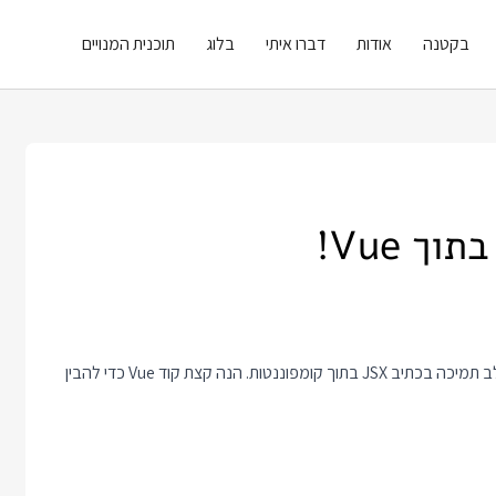
בקטנה
אודות
דברו איתי
בלוג
תוכנית המנויים
גירסאות עדכניות של Vue יחד עם קצת קסמים של Babel החלו לשלב תמיכה בכתיב JSX בתוך קומפוננטות. הנה קצת קוד Vue כדי להבין