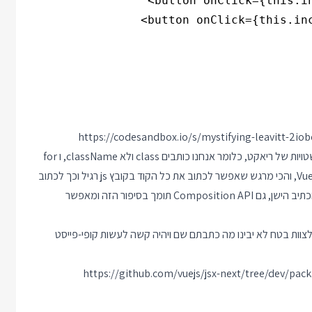
https://codesandbox.io/s/mystifying-leavitt-2iob
הכתיב הזה בהחלט מרגיש בבית למתכנתי ריאקט. הכל פה חוץ מהשטויות של ריאקט, כלומר אנחנו כותבים class ולא className, ו for
במקום htmlFor. בנוסף יש תמיכה גם ב Custom Directives של Vue, והכי מרגש שאפשר לכתוב את כל הקוד בקובץ js רגיל וכך לכתוב
מספר קומפוננטות באותו קובץ. וכן למרות שהדוגמה שלי כאן היא מהכתיב הישן, גם Composition API תומך בסיפור הזה ומאפשר
דיין צובע באדום את ה JSX, הרבה חברים לצוות בטח לא יבינו מה כתבתם שם ויהיה קשה לעשות קופי-פייסט
https://github.com/vuejs/jsx-next/tree/dev/pac