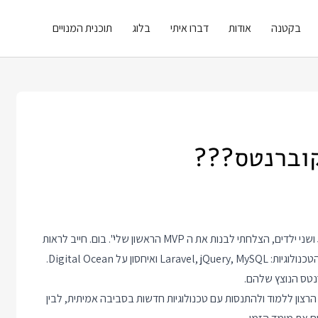
בקטנה
אודות
דברו איתי
בלוג
תוכנית המנויים
קוברנטס???
את הכותרת הבאה בהאקרניוז קלטתי מקילומטר: "עם עבודת 9 עד 5 ושני ילדים, הצלחתי לבנות את ה MVP הראשון שלי". בום. חייב לראות
מה זה ומי זה ומה הקסם הסודי. שתי פיסקאות פנימה הגיעה רשימת הטכנולוגיות: Laravel, jQuery, MySQL ואיחסון על Digital Ocean.
לאזן בין הרצון ללמוד ולהתנסות עם טכנולוגיות חדשות בסביבה אמיתית, לבין