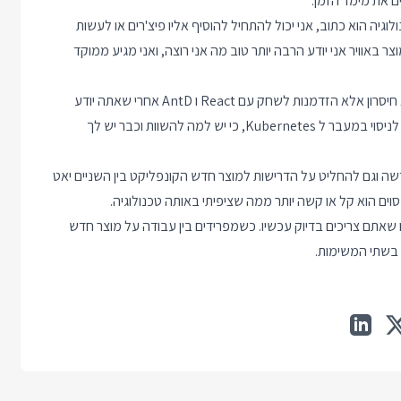
ם את מימד הזמן.
גיה הוא כתוב, אני יכול להתחיל להוסיף אליו פיצ'רים או לעשות
המוצר באוויר אני יודע הרבה יותר טוב מה אני רוצה, ואני מגיע ממוקד
, אתר עם עיצוב מכוער הוא לא חיסרון אלא הזדמנות לשחק עם React ו AntD אחרי שאתה יודע
בדיוק מה אתה רוצה לבנות. אתר שמאוחסן על VM הוא קורבן מעולה לניסוי במעבר ל Kubernetes, כי יש למה להשוות וכבר יש לך
שה וגם להחליט על הדרישות למוצר חדש הקונפליקט בין השניים יאט
ם הוא קל או קשה יותר ממה שציפיתי באותה טכנולוגיה.
שאתם צריכים בדיוק עכשיו. כשמפרידים בין עבודה על מוצר חדש
 בשתי המשימות.