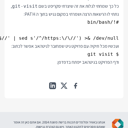
כל כך שמחתי לגלות את זה שיצרתי סקריפט בשם
,
git-visit
נתתי לו הרשאות הרצה ושמרתי במקום נגיש בתוך ה PATH:
/' | sed s'/^/https:\/\//') >& /dev/null &

ועכשיו מכל תיקיה עם פרויקט גיט שמחובר לגיטהאב אפשר לכתוב:
$ git visit

ודף הפרויקט בגיטהאב ייפתח בדפדפן.
אנחנו באוויר ומלמדים תכנות ברשת משנת 2014. אם אתם כאן זה אומר
שאתם מסכימים ל
תקנון האתר
. ויש גם
הצהרת נגישות
.