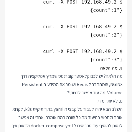
{"count":3}

5. מה הלאה
מה הלאה? יש לכם קלאסטר קוברנטס שמריץ אפליקציה דרך
NGINX, שמתחבר ל Redis ושומר את המידע ב Persistent
Volume. מה עוד אפשר לרצות!?
נו, לא יותר מדי.
השלב הבא יהיה לעבור על קבצי ה yaml בתוך תיקיית k8s, לקרוא
אותם ולחפש בתיעוד מה כל שורה בהם אומרת. אחרי זה אפשר
לנסות להוסיף עוד סרביסים ל docker-compose.yml ולראות איך