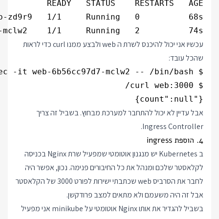
-mclw2    1/1     Running   2          74s

עכשיו אני יכול להיכנס לשרת ה web ולבצע ממנו curl כדי לראות
שהכל עובד:
{"count":null}

אבל עדיין לא יכול להתחבר למערכת מבחוץ. בשביל זה צריך
Ingress Controller.
4. הוספת ingress
ב Kubernetes יש מנגנון אוטומטי שמפעיל שרת Nginx בכניסה
לקלאסטר שלכם ומנהל את כל החיבורים פנימה. נכון, אפשר היה
לחבר את הסרביס web שכתבתי ישירות לפורט 3000 של הקלאסטר
אבל זה היה משעמם ולא מתאים למצב פרודקשן.
בשביל להגדיר את אותו Nginx אוטומטי על minikube אני מפעיל