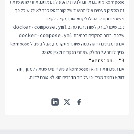
kompose מתרגם אותם ולנסות להפעיל גם אותם. אחרי שתעשו את
זה מספיק פעמים אולי התיעוד של קוברנטס כבר לא ירגיש כל כך
משעמם ותוכלו אפילו לקרוא אותו מקצה לקצה.
נ.ב. שימו לב רק לשורת הגירסה ב
docker-compose.yml
שלכם. ברוב המקרים בכתיבת
docker-compose.yml
אנחנו מציינים גירסה כמה שיותר מתקדמת, אבל בשביל kompose
צריך לוותר על החלק שאחרי הנקודה ולציין פשוט:
version: "3"

אם תשכחו את זה אז kompose פשוט ידפיס שגיאה למסך, וזה
דווקא נחמד מצידו כי על רוב הדברים הוא לא טורח לדווח.