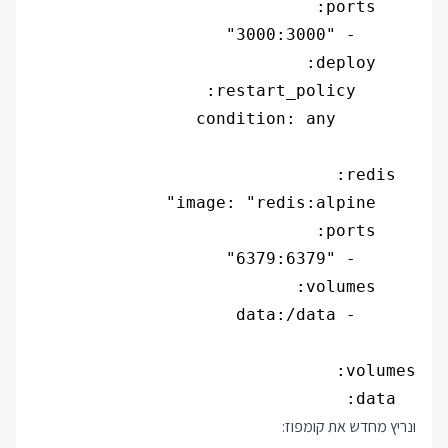
  data:

ונריץ מחדש את קומפוז: