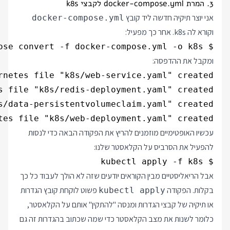
3. המרת docker-compose.yml לקבצי k8s
אני יוצר תיקיה חדשה ליד קובץ
docker-compose.yml
וקורא לה k8s. אחר כך מפעיל:
$ kompose convert -f docker-compose.yml -o k8s

ומקבל את ההדפסה:
tes file "k8s/web-deployment.yaml" created 

עכשיו האופטימיים מוזמנים להריץ את הפקודה הבאה כדי לנסות
להפעיל את הסרביס על הקלאסטר שלנו:
$ kubectl apply -f k8s

אבל הריאליסטיים מבין הקוראים יודעים שזה לא הולך לעבוד כל כך
בקלות. הפקודה
פשוט לוקחת קובץ הגדרות
kubectl apply
או תיקיה של קבצי הגדרות ומנסה "להתקין" אותם על הקלאסטר,
כלומר לשנות את מצב הקלאסטר כדי שמה שכתוב בהגדרות זה גם