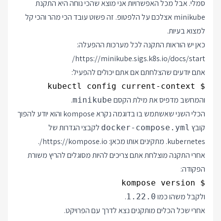
סמלי. אבל מכל האפשרויות אני מוצא שהכי נוחה היא התקנת
minikube אצלכם על הלפטופ. זה פשוט עובד הכי מהר והכי קל
למצוא בעיות.
כאן יש הוראות התקנה לכל מערכות ההפעלה:
https://minikube.sigs.k8s.io/docs/start/
אתם יודעים שהצלחתם אם אתם יכולים להפעיל:
$ kubectl config current-context

והמחשב מדפיס את מילת הקסם
.
minikube
הכלי השני שאשתמש בו בדוגמה נקרא kompose והוא יודע להפוך
קובץ
לקבצי הגדרות של
docker-compose.yml
kubernetes. מתקינים אותו מכאן:
https://kompose.io/
.
אחרי התקנה מוצלחת אתם צריכים להיות מסוגלים להריץ משורת
הפקודה:
$ kompose version

ולקבל משהו כמו
.
1.22.0
אחרי שכל הכלים מותקנים נצא לדרך עם הפרויקט.