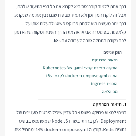
דרך אחת ללמוד קוברנטס היא לקרוא את כל דפי התיעוד שלהם,
אבל זה לוקח המון זמן ולא תמיד מבטיח שגם נבין את מה שנקרא.
דרך יותר מעשית היא לקחת פרויקט פשוט ולהעלות אותו על
קלאסטר. בפוסט זה אני אראה את הדרך השניה ומקווה שהיא תתן
לכם נקודת התחלה טובה לעבודה עם k8s.
תוכן עניינים
תיאור הפרויקט
התקנה ויצירת קבצי yaml של Kubernetes
המרת docker-compose.yml לקבצי k8s
הוספת ingress
מה הלאה
1. תיאור הפרויקט
רציתי למצוא פרויקט פשוט אבל עדיין שיכיל היבטים מעניינים של
Deployment ולכן בחרתי בשרת Node.JS שמשתמש בבסיס
נתונים Redis. קובץ ה docker-compose.yml שאני מתחיל איתו