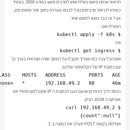
הראשי אנחנו פשוט נשלח אותו לסרביס web בפורט 3000. בעתיד
כשיהיו לנו יותר סרביסים נוכל לבנות מערכת ניתוב יותר מתוחכמת,
אבל זה כבר נושא לפוסט אחר.
הפעילו שוב:
$ kubectl apply -f k8s

ואז:
$ kubectl get ingress

ואם הכל עבד כמו שצריך תקבלו על המסך שורה שנראית בערך כך
עם כתובת IP של הקלאסטר שלכם:
none>   *       192.168.49.2   80      46m

כניסה דרך הדפדפן או עם curl לכתובת ה IP שקיבלתם תחזיר את
אוביקט ה JSON הריק:
{"count":null}

ושליחת בקשת POST תעלה את המונה ב-1: