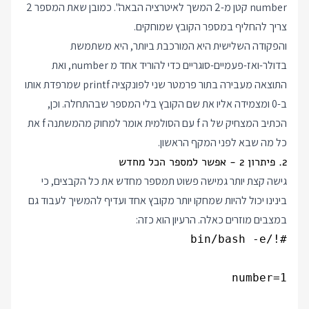
number קטן מ-2 המשך לאיטרציה הבאה". כמובן שאת המספר 2
צריך להחליף במספר הקובץ שמוחקים.
והפקודה השלישית היא המורכבת ביותר, היא משתמשת
בדולר-ואז-פעמיים-סוגריים כדי להוריד אחד מ number, ואת
התוצאה מעבירה בתור פרמטר שני לפונקציה printf שמרפדת אותו
ב-0 ומצמידה אליו את שם הקובץ בלי המספר שבהתחלה. וכן,
הכתיב המצחיק של ה f עם הסולמית אומר למחוק מהמשתנה f את
כל מה שבא לפני המקף הראשון.
2. פיתרון 2 - אפשר למספר הכל מחדש
גישה קצת יותר גמישה פשוט תמספר מחדש את כל הקבצים, כי
בינינו יכול להיות שמחקו יותר מקובץ אחד ועדיף להמשיך לעבוד גם
במצבים מוזרים כאלה. הרעיון הוא כזה: