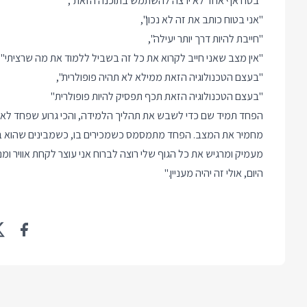
"בטח אף אחד לא ירצה להשתמש בתוכנה הזאת",
"אני בטוח כותב את זה לא נכון",
"חייבת להיות דרך יותר יעילה",
"אין מצב שאני חייב לקרוא את כל זה בשביל ללמוד את מה שרציתי"
"בעצם הטכנולוגיה הזאת ממילא לא תהיה פופולרית",
"בעצם הטכנולוגיה הזאת תכף תפסיק להיות פופולרית"
הפחד תמיד שם כדי לשבש את תהליך הלמידה, והכי גרוע שפחד לא 
מחמיר את המצב. הפחד מתמסמס כשמכירים בו, כשמבינים שהוא בא
מעמיק ומרגיש את כל הגוף שלי רוצה לברוח אני עוצר לקחת אוויר ומנס
היום, אולי זה יהיה מעניין."