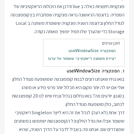
פונקציות חיצוניות כאלה ב Vue ודרכן את היכולות הריאקטיביות של
הספריה. בדוגמה הראשונה נראה פונקציה שמחברת בין קומפוננטה
לגודל החלון ובדוגמה השניה פונקציה ששומרת משתנה ב Local
Storage כדי שהערך שלו תמיד ימשיך מאותה נקודה.
תוכן עניינים
הפונקציה useWindowSize
יצירת משתנה ריאקטיבי ששומר על ערכו
1. הפונקציה useWindowSize
בואו נניח שאנחנו רוצים לבנות קומפוננטה שמושפעת מגודל החלון.
אולי אם יש לה יותר מקום היא תכלול יותר פרטי מידע או משהו
בסגנון. יודעים מה? בואו נחלום בגדול ונניח שיש לנו 20 קומפוננטות
לכתוב, כולן מושפעות מגודל החלון.
דרך אחת (לא רעה) לנהל את זה היא לייצר Singleton ריאקטיבי
ששומר אצלו את גודל החלון וכל הקומפוננטות ישתמשו במשתנים
שמוגדרים שם. אנחנו פה בשביל לדבר על הדרך השניה, שהיא