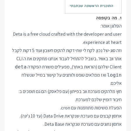
התוכנית הראשונה שכתבתי
1. מה בקופסה
הסלוגן אומר:
Deta is a free cloud crafted with the developer and user
experience at heart.
וזה סוג-של נכון. לקח לי שתי דקות להקים חשבון ועוד 5 דקות לקבל
אתר ווב באוויר. בשביל להתחיל לעבוד אנחנו מתקינים את ה CLI
Client שלהם (הוראות באתר), מפעילים משורת הפקודה
deta
ואז ממלאים טופס ולוחצים על קישור במייל שנשלח
login
אליכם.
חוץ מלהקים מערכת ווב בפייתון (עם פלאסק) הם גם תומכים ב:
חיבור דומיין שלכם למערכת.
הפעלת משימות מתוזמנות עם cron.
אחסון קבצים עם מערכת שנקראת Data Drive (עד 10 ג'יגה).
אחסון נתונים עם מערכת שנקראת Deta Base.