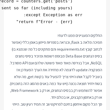
החלקים המעניינים ממנו לדעתי:
תמיכה מלאה ב flask, וכנראה בספריות פייתון באופן כללי (אפשר
לכתוב קובץ requirements.txt והם מתקינים כל מה שנמצא בו)
בסיס הנתונים Deta Base מבוסס רשומות ומזכיר בסיסי נתונים
NoSQL, אבל בגירסה מאוד מאוד פשוטה שלהם ועם API מסורבל.
הפונקציה update לדוגמה לא מחזירה את הערך המעודכן אז
בשביל לקבל אותו הייתי צריך להפעיל עוד בקשת get, מה שלא
בטוח יחזיר תוצאה נכונה (ויש עוד כמה באגים מהסוג הזה בתוכנית).
אפשר להשתמש רק בבסיס הנתונים, או רק ב Web Framework,
או רק באחסון הקבצים, או בכולם יחד.
סך הכל מקום איחסון בחינם לפרויקטי ווב זה תמיד רעיון טוב. הייתי