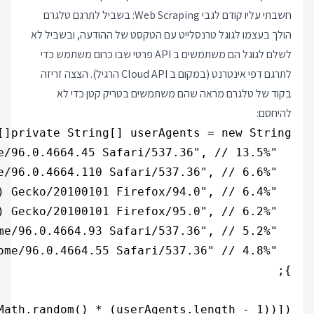
חשבתי עליו קודם לגבי Web Scraping: בשביל לתרגם טלגרם
הולך בעצמו לגוגל טרנסלייט עם הטקסט של ההודעה, ובשביל לא
לשלם לגוגל הם משתמשים ב API פרטי שבו כרום משתמש כדי
לתרגם דפי אינטרנט (במקום ב Cloud API הרגיל). הצצה זריזה
בקוד של טלגרם מראה שהם משתמשים בטריק קטן כדי לא
להיחסם:
ath.random() * (userAgents.length - 1))]);
