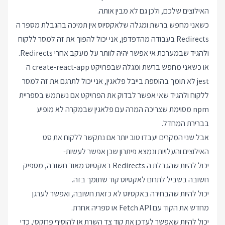
האילוצים שלכם, ולכן גם לא מבין אותה.
כשאני מחפש ברשת ומגלה שלאקסיוס אין תמיכה בהגבלת מספר ה
Redirects בעבודה מהדפדפן, אני יכול להפוך את זה למסר ללקוח
ולהגיד שבמערכת אי אפשר יהיה לוותר על מעקב אחרי Redirects.
או כשאני מחפש ברשת ומגלה שבפרויקט create-react-app ה
jest לא תומך בהוספת בייבל פלאגין, אני יכול לתרגם את זה למסר
ללקוח ולהגיד שאי אפשר לבדוק את הפרויקט אם נשתמש בספריית
npm מסוימת שצריכה המרה עם פלאגין שבמקרה לא מופיע
בברירת המחדל.
אבל שני המקרים יעבדו טוב יותר אם נתקשר ללקוח את סט
האילוצים והעלויות ונמצא פיתרון שכן אפשר לעשות-
יכול להיות שהגבלת ה Redirects באקסיוס מאוד חשובה, מספיק
חשובה בשביל לתרום לאקסיוס קוד שתומך בזה.
יכול להיות שהבחירה באקסיוס לא כזאת חשובה, ואפשר לערגן
מחדש את הקוד עם Fetch API או ספריה אחרת.
יכול להיות שאפשר לעדכן את קוד צד השרת או להוסיף פרוקסי, כדי