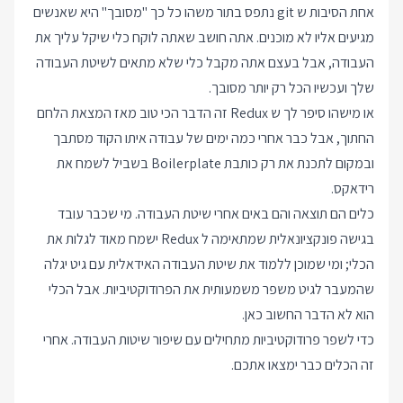
אחת הסיבות ש git נתפס בתור משהו כל כך "מסובך" היא שאנשים
מגיעים אליו לא מוכנים. אתה חושב שאתה לוקח כלי שיקל עליך את
העבודה, אבל בעצם אתה מקבל כלי שלא מתאים לשיטת העבודה
שלך ועכשיו הכל רק יותר מסובך.
או מישהו סיפר לך ש Redux זה הדבר הכי טוב מאז המצאת הלחם
החתוך, אבל כבר אחרי כמה ימים של עבודה איתו הקוד מסתבך
ובמקום לתכנת את רק כותבת Boilerplate בשביל לשמח את
רידאקס.
כלים הם תוצאה והם באים אחרי שיטת העבודה. מי שכבר עובד
בגישה פונקציונאלית שמתאימה ל Redux ישמח מאוד לגלות את
הכלי; ומי שמוכן ללמוד את שיטת העבודה האידאלית עם גיט יגלה
שהמעבר לגיט משפר משמעותית את הפרודוקטיביות. אבל הכלי
הוא לא הדבר החשוב כאן.
כדי לשפר פרודוקטיביות מתחילים עם שיפור שיטות העבודה. אחרי
זה הכלים כבר ימצאו אתכם.