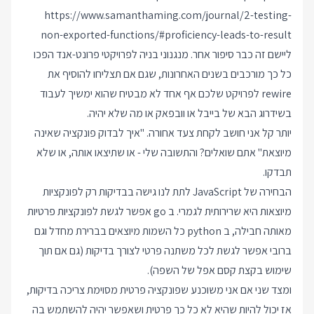
https://www.samanthaming.com/journal/2-testing-
non-exported-functions/#proficiency-leads-to-result
ליישם זה כבר סיפור אחר. מנגנוני בניה לפרויקטי פרונט-אנד הפכו
כל כך מורכבים בשנים האחרונות, שגם אם תצליחו להוסיף את
rewire לפרויקט שלכם אף אחד לא מבטיח שהוא ימשיך לעבוד
בשידרוג הבא של בייבל או וובפאק או מה שלא יהיה.
יותר קל אני חושב לקחת צעד אחורה. "איך לבדוק פונקציה שאינה
מיוצאת" אתם שואלים? והתשובה שלי - או שתיצאו אותה, או שלא
תבדקו.
הבחירה של JavaScript לתת לנו גישה בבדיקות רק לפונקציות
מיוצאות היא שרירותית לגמרי. ב go אפשר לגשת לפונקציות פרטיות
מאותה חבילה, ב python כל השמות מיוצאים בברירת מחדל וגם
ברובי אפשר לגשת לכל משתנה פרטי לצורך בדיקות (גם אם תוך
שימוש בקצת קסם אפל של השפה).
ומצד שני אם אני משוכנע שפונקציה פרטית מסוימת צריכה בדיקות,
אז יכול להיות שהיא לא כל כך פרטית ושאפשר יהיה להשתמש בה