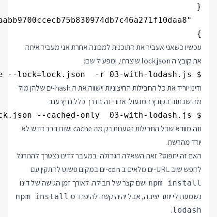
}

עכשיו כשאני אעביר את התוכנית למכונה אחרת אני מעביר איתה
את קובץ ה lock.json שיצרתי, ומפעיל שם:
$ deno cache --lock=lock.json  -r 03-with-lodash.js

ודינו יוריד את כל החבילות החיצוניות וישווה את ה hash-ים שלהן מול
מה שכתוב בקובץ המנעול. אחרי זה בדרך כלל נריץ עם:
$ deno run --lock=lock.json --cached-only  03-with-lodash.js

וזה מוודא שכל החבילות נטענות רק מה cache ושום דבר חדש לא
יורד מהרשת.
האם זה יתפוס? זאת השאלה הגדולה. במעבר לדינו נצטרך להתרגל
לחפש שוב URL-ים מלאים ב cdn-ים במקום פשוט להתקין עם
ושם קצר של חבילה. לאורך זמן הגישה של דינו
npm install
נשמעת לי יותר יציבה, אבל יהיה קשה להיפרד מ
npm install
.
lodash