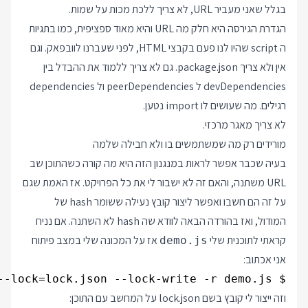
בגלל שאני מעביר URL, לא צריך ללכת מכות על שמות.
הגדרת הגירסה היא חלק מה URL והיא מאוד ספציפית, כמו בתגיות
ה script שהיו לנו פעם בקבצי HTML, לפני שעברנו לוובפאק. וגם
אין ולא צריך package.json. גם לא צריך ללמוד את ההבדל בין
devDependencies ל peerDependencies ול dependencies
רגילים. מה שעושים לו import נטען.
לא צריך מאגר מרכזי.
מורידים רק מה שמשתמשים בו ולא חבילה שלמה
בעיה שכבר אפשר לראות במנגנון הזה היא מה קורה כשהתוכן שב
URL משתנה, והאם זה לא ישבור לי את כל הפרויקט. אז האמת שגם
על זה הם חשבו ואפשר ליצור קובץ נעילה ששומר hash של
המודול, ואז בהורדה הבאה לוודא שה hash לא השתנה. אם נניח
קראתי לתוכנית שלי
אז על המכונה שלי במצב פיתוח
demo.js
אני אכתוב:
$ deno cache --lock=lock.json --lock-write -r demo.js

וזה ייצור לי קובץ בשם lock.json על המחשב עם התוכן: