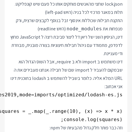
lock.json שחצי מהאנשים מוחקים אותו כל פעם שיש קונפליקט.
תלות במאגר מרכזי לכל בניה (היוש
left-pad
)
התקנת חבילות שכוללות אינסוף זבל בנוסף לקבצים שרצית, ורק
מנפחות את
(היוש
readline
)
node_modules
דינו, הניסיון השני של ריאן דל ליצור סביבת ריצה ל JavaScript מחוץ
לדפדפן, מתמודד עם ניהול חבילות חיצוניות בצורה מובנית, מבוזרת
ודי מעניינת.
דינו משתמש ב import ולא ב require, אבל השוס הגדול הוא
שבמקום להעביר ל import שם של חבילה אנחנו מעבירים את ה
URL המלא אליה. כלומר בשביל להשתמש ב lodash בתוכנית דינו
אני אכתוב:
console.log(squares);

וזה כבר פותר חלק גדול מהבעיות של npm: